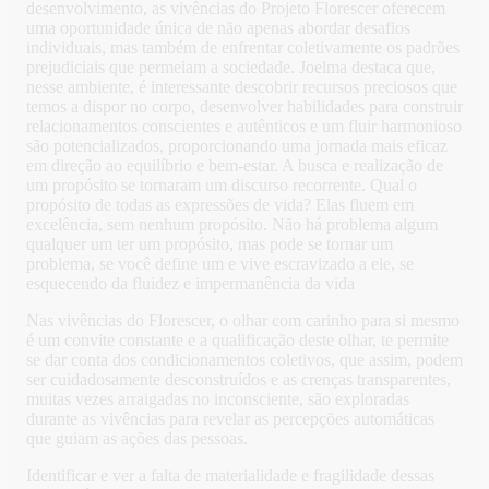
desenvolvimento, as vivências do Projeto Florescer oferecem
uma oportunidade única de não apenas abordar desafios
individuais, mas também de enfrentar coletivamente os padrões
prejudiciais que permeiam a sociedade. Joelma destaca que,
nesse ambiente, é interessante descobrir recursos preciosos que
temos a dispor no corpo, desenvolver habilidades para construir
relacionamentos conscientes e autênticos e um fluir harmonioso
são potencializados, proporcionando uma jornada mais eficaz
em direção ao equilíbrio e bem-estar. A busca e realização de
um propósito se tornaram um discurso recorrente. Qual o
propósito de todas as expressões de vida? Elas fluem em
excelência, sem nenhum propósito. Não há problema algum
qualquer um ter um propósito, mas pode se tornar um
problema, se você define um e vive escravizado a ele, se
esquecendo da fluidez e impermanência da vida
Nas vivências do Florescer, o olhar com carinho para si mesmo
é um convite constante e a qualificação deste olhar, te permite
se dar conta dos condicionamentos coletivos, que assim, podem
ser cuidadosamente desconstruídos e as crenças transparentes,
muitas vezes arraigadas no inconsciente, são exploradas
durante as vivências para revelar as percepções automáticas
que guiam as ações das pessoas.
Identificar e ver a falta de materialidade e fragilidade dessas