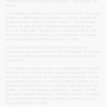
colaterais em quem consome diariamente a “vida perfeita” de
outros.
Como podemos esperar que o “próximo ano mude”, seja mais
próspero e significativo, se repetimos os mesmos padrões de
comportamento, a mesma visão de mundo… Jesus tem uma
fala que diz algo do tipo: “Ninguém põe remendo de pano
novo em veste velha.” Então já que os feriados estão aí, seria
uma bela e autêntica celebração, nos desnudarmos de muitas
coisas que pensamos sobre nós mesmos e a vida.
Já traria um bom resultado, abrir mão dessa cultura de
comparação, que geram pressões, são deselegantes, favorecem
a baixa autoestima e ansiedade em relação à própria imagem e
status social.
E há tendência de imaginar que com a proximidade do período
de fim de ano, o ciclo se encerre e tudo se transforme. Mas e
como fica isso no Brasil, que conquistou a triste marca de país
mais ansioso do mundo? A psicóloga Sistêmica Joelma Silva,
criadora do Projeto Florescer, revela que “para lidar com esses
gatilhos, é essencial repensar expectativas e permitir-se sentir
uma gama completa de emoções, incluindo tristeza e frustração.
Caso sintomas de depressão ou ansiedade persistam, buscar
ajuda profissional é crucial”.