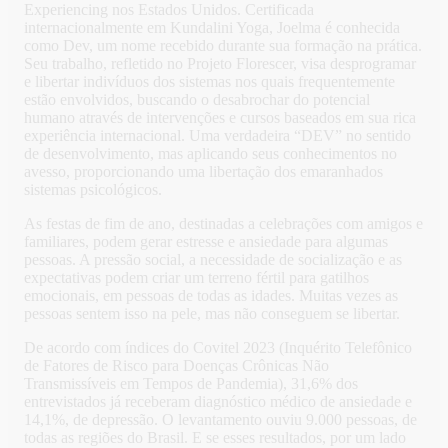
Experiencing nos Estados Unidos. Certificada
internacionalmente em Kundalini Yoga, Joelma é conhecida
como Dev, um nome recebido durante sua formação na prática.
Seu trabalho, refletido no Projeto Florescer, visa desprogramar
e libertar indivíduos dos sistemas nos quais frequentemente
estão envolvidos, buscando o desabrochar do potencial
humano através de intervenções e cursos baseados em sua rica
experiência internacional. Uma verdadeira “DEV” no sentido
de desenvolvimento, mas aplicando seus conhecimentos no
avesso, proporcionando uma libertação dos emaranhados
sistemas psicológicos.
As festas de fim de ano, destinadas a celebrações com amigos e
familiares, podem gerar estresse e ansiedade para algumas
pessoas. A pressão social, a necessidade de socialização e as
expectativas podem criar um terreno fértil para gatilhos
emocionais, em pessoas de todas as idades. Muitas vezes as
pessoas sentem isso na pele, mas não conseguem se libertar.
De acordo com índices do Covitel 2023 (Inquérito Telefônico
de Fatores de Risco para Doenças Crônicas Não
Transmissíveis em Tempos de Pandemia), 31,6% dos
entrevistados já receberam diagnóstico médico de ansiedade e
14,1%, de depressão. O levantamento ouviu 9.000 pessoas, de
todas as regiões do Brasil. E se esses resultados, por um lado