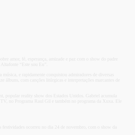
obre amor, fé, esperança, amizade e paz com o show do padre
a Altafonte “Este sou Eu”.
 na música, e rapidamente conquistou admiradores de diversas
e álbuns, com canções litúrgicas e interpretações marcantes de
nt, popular reality show dos Estados Unidos. Gabriel acumula
 na TV, no Programa Raul Gil e também no programa da Xuxa. Ele
das festividades ocorreu no dia 24 de novembro, com o show da