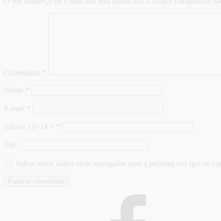
O seu endereço de e-mail não será publicado.
Campos obrigatórios s
Comentário
*
Nome
*
E-mail
*
calcule 10+14 =
*
Site
Salvar meus dados neste navegador para a próxima vez que eu co