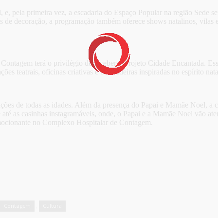
, e, pela primeira vez, a escadaria do Espaço Popular na região Sede 
jetos de decoração, a programação também oferece shows natalinos, vilas 
ontagem terá o privilégio de receber o Projeto Cidade Encantada. Essa 
s teatrais, oficinas criativas e brincadeiras inspiradas no espírito nata
ações de todas as idades. Além da presença do Papai e Mamãe Noel, a 
e até as casinhas instagramáveis, onde, o Papai e a Mamãe Noel vão atend
emocionante no Complexo Hospitalar de Contagem.
Contagem
Cultura
,