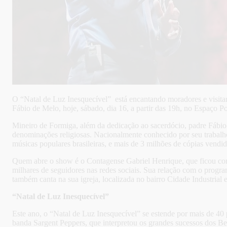
O “Natal de Luz Inesquecível” está encantando moradores e visit
Fábio de Melo, hoje, sábado, dia 16, a partir das 19h, no Espaço Po
Mineiro de Formiga, além da dedicação ao sacerdócio, padre Fábio d
denominações religiosas. Nacionalmente conhecido por seu trabalho
músicas populares brasileiras, e mais de 3 milhões de cópias vendid
Quem abre o show é o Contagense Gabriel Henrique, que ficou conh
milhares de seguidores nas redes sociais. Sua relação com o prog
também canta na sua igreja, localizada no bairro Cidade Industrial 
“Natal de Luz Inesquecível”
Este ano, o “Natal de Luz Inesquecível” se estende por mais de 40
banda Sargent Peppers, que interpretou os grandes sucessos dos Bea