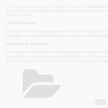
Além das praças, cada regional contará com uma vila instagramável
luzes coloridas, seis mil figuras natalinas, 210 túneis e outros ob
regiões da cidade.
Cidade Encantada
Nos dias 9 e 10 de dezembro, entre as 15h e 19h, a região de Nova C
Atacadista, com o apoio da Lei Rouanet, e levará consigo apresentaçõe
Carretinha do Papai Noel
A Carretinha do Papai Noel é uma das atrações que encanta os cor
juntos vão ficar cerca de quatro horas percorrendo as vias da cidad
15h30, a caravana da Carretinha do Papai Noel fará uma parada 
Capa
CATEGORIAS
,