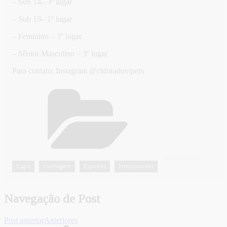
– Sub 14– 3º lugar
– Sub 18– 1º lugar
– Feminino – 3º lugar
– Sênior Masculino – 3º lugar
Para contato: Instagram @eldoradovipers
CATEGORIAS
Capa
Contagem
Esportes
Interessantes
,
,
,
Navegação de Post
Post anterior
Anteriores