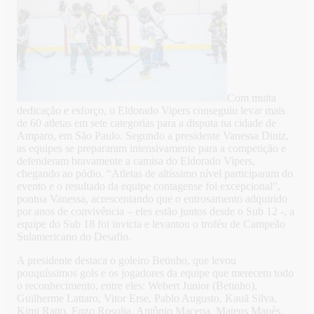
Com muita
dedicação e esforço, o Eldorado Vipers conseguiu levar mais
de 60 atletas em sete categorias para a disputa na cidade de
Amparo, em São Paulo. Segundo a presidente Vanessa Diniz,
as equipes se prepararam intensivamente para a competição e
defenderam bravamente a camisa do Eldorado Vipers,
chegando ao pódio. “Atletas de altíssimo nível participaram do
evento e o resultado da equipe contagense foi excepcional”,
pontua Vanessa, acrescentando que o entrosamento adquirido
por anos de convivência – eles estão juntos desde o Sub 12 -, a
equipe do Sub 18 foi invicta e levantou o troféu de Campeão
Sulamericano do Desafio.
A presidente destaca o goleiro Betinho, que levou
pouquíssimos gols e os jogadores da equipe que merecem todo
o reconhecimento, entre eles: Webert Junior (Betinho),
Guilherme Lattaro, Vitor Erse, Pablo Augusto, Kauã Silva,
Kimi Ratto, Enzo Rosolia, Antônio Macena, Mateus Maués,