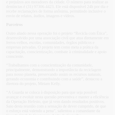
e prejuízos aos moradores da cidade. O número para realizar as
denúncias é (31) 97306-4423. Ele está disponível 24h por dia e
recebe reclamações de forma anônima, permitindo inclusive o
envio de relatos, áudios, imagens e vídeos.
Parceiros
Outro aliado nessa operação foi o projeto “Recicla com Ética”,
desenvolvido por uma associação civil que atua diretamente em
ferros-velhos, escolas, comunidades, órgãos públicos e
empresas privadas. O projeto tem como meta a prática da
capacitação, conscientização, combate à criminalidade e apoio
consciente.
“Trabalhamos com a conscientização da comunidade,
principalmente, demonstrando a importância da reciclagem
para nosso planeta, preservando assim os recursos naturais,
gerando economia e contribuindo com a saúde”, destacou a
diretora do projeto, Miriam Kelly.
“A Guarda se coloca à disposição para que seja possível
avançar e evoluir nesta questão preventiva e manter a eficiência
da Operação Hefesto, que já vem dando resultados positivos.
Saio desta reunião com a sensação de dever cumprido, de que
o esforço está valendo a pena”, salientou a comandante da