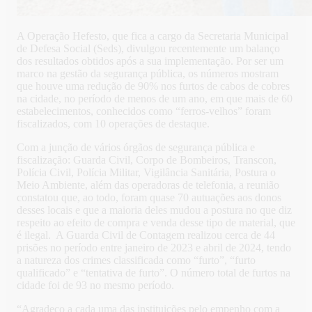
A Operação Hefesto, que fica a cargo da Secretaria Municipal
de Defesa Social (Seds), divulgou recentemente um balanço
dos resultados obtidos após a sua implementação. Por ser um
marco na gestão da segurança pública, os números mostram
que houve uma redução de 90% nos furtos de cabos de cobres
na cidade, no período de menos de um ano, em que mais de 60
estabelecimentos, conhecidos como “ferros-velhos” foram
fiscalizados, com 10 operações de destaque.
Com a junção de vários órgãos de segurança pública e
fiscalização: Guarda Civil, Corpo de Bombeiros, Transcon,
Polícia Civil, Polícia Militar, Vigilância Sanitária, Postura o
Meio Ambiente, além das operadoras de telefonia, a reunião
constatou que, ao todo, foram quase 70 autuações aos donos
desses locais e que a maioria deles mudou a postura no que diz
respeito ao efeito de compra e venda desse tipo de material, que
é ilegal. A Guarda Civil de Contagem realizou cerca de 44
prisões no período entre janeiro de 2023 e abril de 2024, tendo
a natureza dos crimes classificada como “furto”, “furto
qualificado” e “tentativa de furto”. O número total de furtos na
cidade foi de 93 no mesmo período.
“Agradeço a cada uma das instituições pelo empenho com a