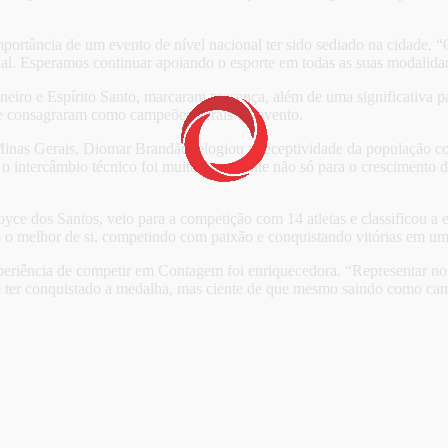
importância de um evento de nível nacional ter sido sediado na cidade
nal. Esperamos continuar apoiando o esporte em todas as suas modalidad
eiro e Espírito Santo, marcaram presença, além de uma significativa par
 se consagraram como campeões gerais do evento.
s Gerais, Diomar Brandão, elogiou a receptividade da população conta
intercâmbio técnico foi muito importante não só para o crescimento d
ce dos Santos, veio para a competição com 14 atletas e classificou a ex
 o melhor de si, competindo com paixão e conquistando vitórias em uma 
xperiência de competir em Contagem foi enriquecedora. “Representar n
de ter conquistado a medalha, mas ciente de que mesmo saindo como cam