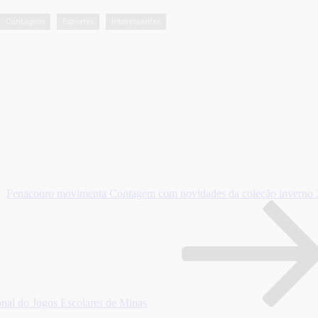
Contagem
Esportes
Interessantes
,
,
Fenacouro movimenta Contagem com novidades da coleção inverno
onal do Jogos Escolares de Minas