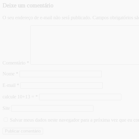
Deixe um comentário
O seu endereço de e-mail não será publicado.
Campos obrigatórios s
Comentário
*
Nome
*
E-mail
*
calcule 10+13 =
*
Site
Salvar meus dados neste navegador para a próxima vez que eu co