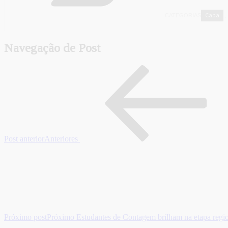
Capa
CATEGORIAS
,
Navegação de Post
Post anterior
Anteriores
Próximo post
Próximo
Estudantes de Contagem brilham na etapa regi