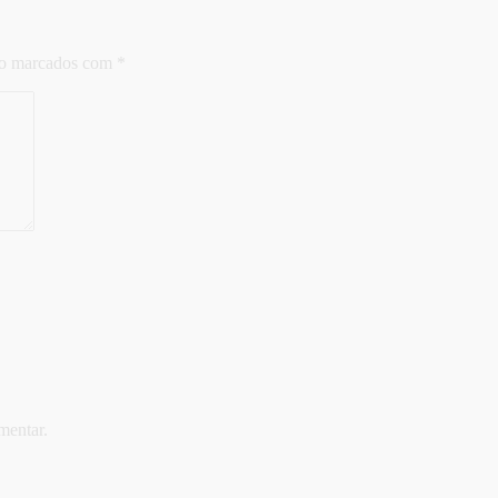
ão marcados com
*
mentar.