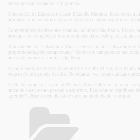
oitava posição somando 12,6 pontos.
A secretária de Esportes e Lazer, Danielle Máximo, falou sobre a 
promissor para eventos de grande porte no cenário esportivo nacio
Competidores de diferentes estados, incluindo São Paulo, Rio de Jan
destaques da competição foram os atletas da seleção paulista, que
O presidente da Taekwondo Minas, Federação de Taekwondo de Mina
proporcionada pelo campeonato. “Sendo um campeonato nacional, o 
nossos talentos no esporte”, finalizou.
A coordenadora e mestra da equipe de Biritiba Mirim, São Paulo, Joy
viagem foi um grande desafio. No entanto, ver nossos atletas dando
Atleta da equipe de Joyce há 18 anos, Ruan Pablo relatou que a e
única de crescimento pessoal e esportivo. Estou muito orgulhoso 
aprender”, disse o medalhista de ouro na modalidade kyorugui.