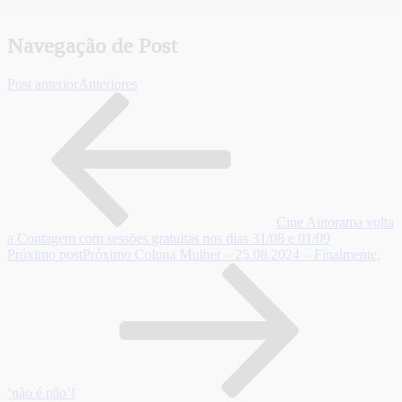
Navegação de Post
Post anterior
Anteriores
Cine Autorama volta
a Contagem com sessões gratuitas nos dias 31/08 e 01/09
Próximo post
Próximo
Coluna Mulher – 25.08.2024 – Finalmente,
‘não é não’!