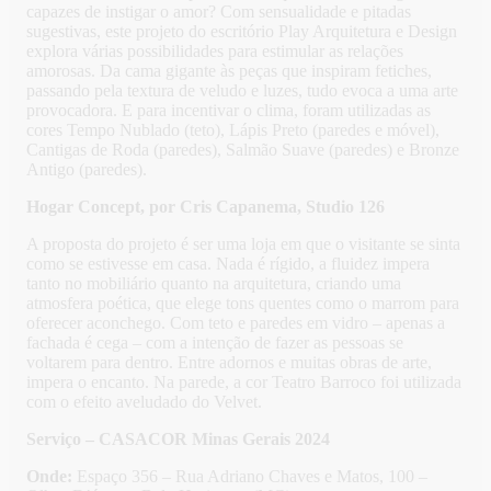
capazes de instigar o amor? Com sensualidade e pitadas
sugestivas, este projeto do escritório Play Arquitetura e Design
explora várias possibilidades para estimular as relações
amorosas. Da cama gigante às peças que inspiram fetiches,
passando pela textura de veludo e luzes, tudo evoca a uma arte
provocadora. E para incentivar o clima, foram utilizadas as
cores Tempo Nublado (teto), Lápis Preto (paredes e móvel),
Cantigas de Roda (paredes), Salmão Suave (paredes) e Bronze
Antigo (paredes).
Hogar Concept, por Cris Capanema, Studio 126
A proposta do projeto é ser uma loja em que o visitante se sinta
como se estivesse em casa. Nada é rígido, a fluidez impera
tanto no mobiliário quanto na arquitetura, criando uma
atmosfera poética, que elege tons quentes como o marrom para
oferecer aconchego. Com teto e paredes em vidro – apenas a
fachada é cega – com a intenção de fazer as pessoas se
voltarem para dentro. Entre adornos e muitas obras de arte,
impera o encanto. Na parede, a cor Teatro Barroco foi utilizada
com o efeito aveludado do Velvet.
Serviço – CASACOR Minas Gerais 2024
Onde:
Espaço 356 – Rua Adriano Chaves e Matos, 100 –