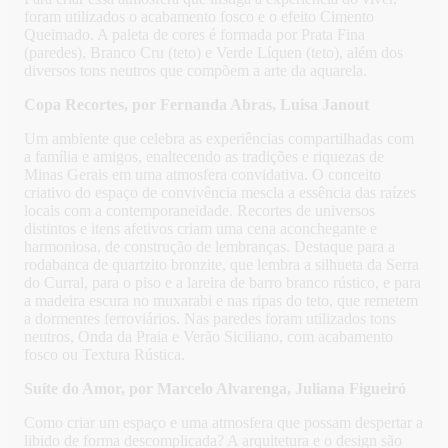
foram utilizados o acabamento fosco e o efeito Cimento
Queimado. A paleta de cores é formada por Prata Fina
(paredes), Branco Cru (teto) e Verde Líquen (teto), além dos
diversos tons neutros que compõem a arte da aquarela.
Copa Recortes, por Fernanda Abras, Luisa Janout
Um ambiente que celebra as experiências compartilhadas com
a família e amigos, enaltecendo as tradições e riquezas de
Minas Gerais em uma atmosfera convidativa. O conceito
criativo do espaço de convivência mescla a essência das raízes
locais com a contemporaneidade. Recortes de universos
distintos e itens afetivos criam uma cena aconchegante e
harmoniosa, de construção de lembranças. Destaque para a
rodabanca de quartzito bronzite, que lembra a silhueta da Serra
do Curral, para o piso e a lareira de barro branco rústico, e para
a madeira escura no muxarabi e nas ripas do teto, que remetem
a dormentes ferroviários. Nas paredes foram utilizados tons
neutros, Onda da Praia e Verão Siciliano, com acabamento
fosco ou Textura Rústica.
Suíte do Amor, por Marcelo Alvarenga, Juliana Figueiró
Como criar um espaço e uma atmosfera que possam despertar a
libido de forma descomplicada? A arquitetura e o design são