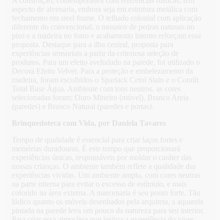
A construção, contemporânea com referências rústicas, tem
aspecto de alvenaria, embora seja em estrutura metálica com
fechamento em steel frame. O telhado colonial com aplicação
diferente do convencional, o mosaico de pedras naturais no
piso e a madeira no forro e acabamento interno reforçam essa
proposta. Destaque para a ilha central, proposta para
experiências sensoriais a partir da criteriosa seleção de
produtos. Para um efeito aveludado na parede, foi utilizado o
Decora Efeito Velvet. Para a proteção e embelezamento da
madeira, foram escolhidos o Sparlack Cetol Stain e o Coralit
Total Base Água. Ambiente com tons neutros, as cores
selecionadas foram: Ouro Mineiro (móvel), Branco Areia
(paredes) e Branco Natural (paredes e portas).
Brinquedoteca com Vida, por Daniela Tavares
Tempo de qualidade é essencial para criar laços fortes e
memórias duradouras. É este tempo que proporcionará
experiências únicas, responsáveis por moldar o caráter das
nossas crianças. O ambiente também reflete a qualidade das
experiências vividas. Um ambiente amplo, com cores neutras
na parte interna para evitar o excesso de estímulo, e mais
colorido na área externa. A marcenaria é seu ponto forte. Tão
lúdico quanto os móveis desenhados pela arquiteta, a aquarela
pintada na parede leva um pouco da natureza para seu interior.
Para criar essa atmosfera que instiga a experiência do viver,