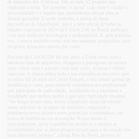
de interiores das Américas. São ao todo 62 projetos que
exploram o tema “De presente, o agora” cujo mote é exaltar a
ancestralidade e o legado que pretendemos deixar para as
futuras gerações. E neste contexto, a marca de tintas
decorativas da AkzoNobel, que é a tinta oficial de todas as
edições regionais de 2024 da CASACOR no Brasil, participa
com suas melhores tecnologias e acabamentos. E, pela primeira
vez, a marca também conta com um ambiente proprietário para
despertar sensações através das cores.
Parceira da CASACOR há oito anos, a Coral conta com o
talentoso time de arquitetos, designers e paisagistas da mostra
para colorir tetos e paredes com suas cores, texturas e efeitos
especiais. A marca utiliza toda a sua experiência em cores, que
se reflete há 20 anos no Colour Futures, o seu estudo global de
tendências e cores, para oferecer consultoria aos profissionais
que participam de cada edição, auxiliando-os a encontrar a
tonalidade que melhor traduz o que sua criatividade imagina.
“Ao longo desses anos, temos construído nossa identidade
nesse universo de designer de interiores, engajando e
ampliando nosso alcance entre potenciais consumidores em
busca de tendências em decoração. Nosso intuito é,
principalmente, gerar experiências positivas e mostrar as
possibilidades que as tintas proporcionam para a decoração nos
mais diferentes projetos”, afirma Priscila Perez, gerente de