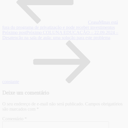
CeasaMinas está
fora do programa de privatização e pode receber investimentos
Próximo post
Próximo
COLUNA EDUCAÇÃO – 22.09.2024 –
Desatenção na sala de aula: uma solução para este problema
constante
Deixe um comentário
O seu endereço de e-mail não será publicado.
Campos obrigatórios
são marcados com
*
Comentário
*