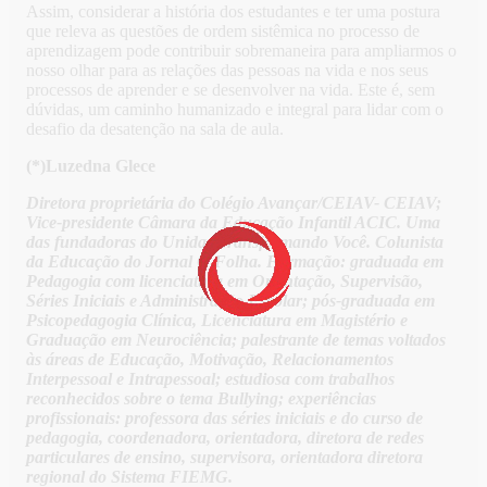
Assim, considerar a história dos estudantes e ter uma postura
que releva as questões de ordem sistêmica no processo de
aprendizagem pode contribuir sobremaneira para ampliarmos o
nosso olhar para as relações das pessoas na vida e nos seus
processos de aprender e se desenvolver na vida. Este é, sem
dúvidas, um caminho humanizado e integral para lidar com o
desafio da desatenção na sala de aula.
(*)Luzedna Glece
Diretora proprietária do Colégio Avançar/CEIAV- CEIAV;
Vice-presidente Câmara da Educação Infantil ACIC. Uma
das fundadoras do Unidas Transformando Você. Colunista
da Educação do Jornal O Folha. Formação: graduada em
Pedagogia com licenciatura em Orientação, Supervisão,
Séries Iniciais e Administração Escolar; pós-graduada em
Psicopedagogia Clínica, Licenciatura em Magistério e
Graduação em Neurociência; palestrante de temas voltados
às áreas de Educação, Motivação, Relacionamentos
Interpessoal e Intrapessoal; estudiosa com trabalhos
reconhecidos sobre o tema Bullying; experiências
profissionais: professora das séries iniciais e do curso de
pedagogia, coordenadora, orientadora, diretora de redes
particulares de ensino, supervisora, orientadora diretora
regional do Sistema FIEMG.