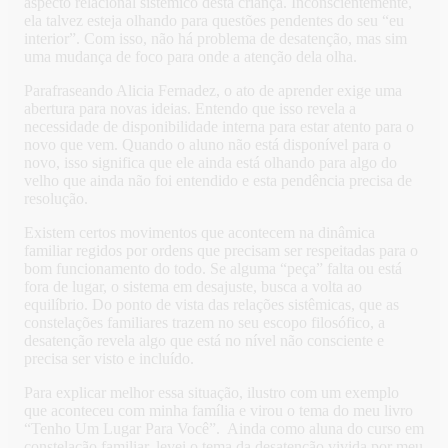
aspecto relacional sistêmico desta criança. Inconscientemente,
ela talvez esteja olhando para questões pendentes do seu “eu
interior”. Com isso, não há problema de desatenção, mas sim
uma mudança de foco para onde a atenção dela olha.
Parafraseando Alicia Fernadez, o ato de aprender exige uma
abertura para novas ideias. Entendo que isso revela a
necessidade de disponibilidade interna para estar atento para o
novo que vem. Quando o aluno não está disponível para o
novo, isso significa que ele ainda está olhando para algo do
velho que ainda não foi entendido e esta pendência precisa de
resolução.
Existem certos movimentos que acontecem na dinâmica
familiar regidos por ordens que precisam ser respeitadas para o
bom funcionamento do todo. Se alguma “peça” falta ou está
fora de lugar, o sistema em desajuste, busca a volta ao
equilíbrio. Do ponto de vista das relações sistêmicas, que as
constelações familiares trazem no seu escopo filosófico, a
desatenção revela algo que está no nível não consciente e
precisa ser visto e incluído.
Para explicar melhor essa situação, ilustro com um exemplo
que aconteceu com minha família e virou o tema do meu livro
“Tenho Um Lugar Para Você”. Ainda como aluna do curso em
constelação familiar, levei o tema da desatenção vivida por meu