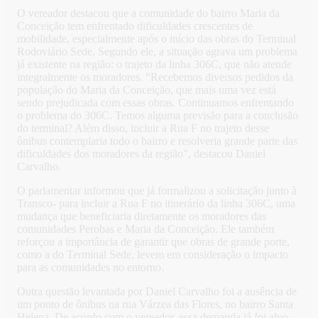
O vereador destacou que a comunidade do bairro Maria da
Conceição tem enfrentado dificuldades crescentes de
mobilidade, especialmente após o início das obras do Terminal
Rodoviário Sede. Segundo ele, a situação agrava um problema
já existente na região: o trajeto da linha 306C, que não atende
integralmente os moradores. “Recebemos diversos pedidos da
população do Maria da Conceição, que mais uma vez está
sendo prejudicada com essas obras. Continuamos enfrentando
o problema do 306C. Temos alguma previsão para a conclusão
do terminal? Além disso, incluir a Rua F no trajeto desse
ônibus contemplaria todo o bairro e resolveria grande parte das
dificuldades dos moradores da região”, destacou Daniel
Carvalho.
O parlamentar informou que já formalizou a solicitação junto à
Transco- para incluir a Rua F no itinerário da linha 306C, uma
mudança que beneficiaria diretamente os moradores das
comunidades Perobas e Maria da Conceição. Ele também
reforçou a importância de garantir que obras de grande porte,
como a do Terminal Sede, levem em consideração o impacto
para as comunidades no entorno.
Outra questão levantada por Daniel Carvalho foi a ausência de
um ponto de ônibus na rua Várzea das Flores, no bairro Santa
Helena. De acordo com o vereador, essa demanda já foi alvo