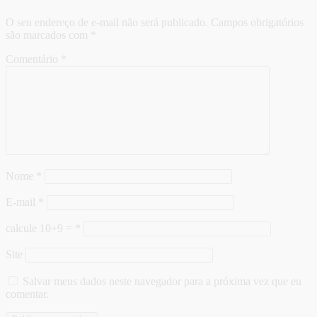
O seu endereço de e-mail não será publicado.
Campos obrigatórios
são marcados com
*
Comentário
*
Nome
*
E-mail
*
calcule 10+9 =
*
Site
Salvar meus dados neste navegador para a próxima vez que eu
comentar.