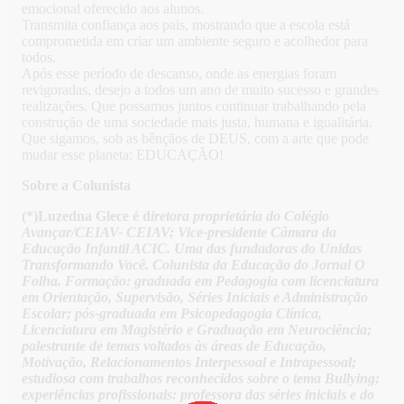
emocional oferecido aos alunos.
Transmita confiança aos pais, mostrando que a escola está
comprometida em criar um ambiente seguro e acolhedor para
todos.
Após esse período de descanso, onde as energias foram
revigoradas, desejo a todos um ano de muito sucesso e grandes
realizações. Que possamos juntos continuar trabalhando pela
construção de uma sociedade mais justa, humana e igualitária.
Que sigamos, sob as bênçãos de DEUS, com a arte que pode
mudar esse planeta: EDUCAÇÃO!
Sobre a Colunista
(*)Luzedna Glece é d
iretora proprietária do Colégio
Avançar/CEIAV- CEIAV; Vice-presidente Câmara da
Educação Infantil ACIC. Uma das fundadoras do Unidas
Transformando Você. Colunista da Educação do Jornal O
Folha. Formação: graduada em Pedagogia com licenciatura
em Orientação, Supervisão, Séries Iniciais e Administração
Escolar; pós-graduada em Psicopedagogia Clínica,
Licenciatura em Magistério e Graduação em Neurociência;
palestrante de temas voltados às áreas de Educação,
Motivação, Relacionamentos Interpessoal e Intrapessoal;
estudiosa com trabalhos reconhecidos sobre o tema Bullying;
experiências profissionais: professora das séries iniciais e do