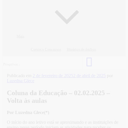
Mais
Cursos e Concursos
Horários de ônibus
Publicado em
2 de fevereiro de 2025
2 de abril de 2025
por
Luzedna Glece
Coluna da Educação – 02.02.2025 –
Volta às aulas
Por Luzedna Glece(*)
O início do ano letivo está se aproximando e as instituições de
ensino nesse período iniciam as atividades para receber os