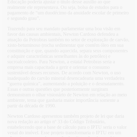
Educação poderia ajustar o título desse auxílio ao que
realmente ele representava. Ou seja, bolsa de estudos para o
pagamento de “um duodécimo da anuidade escolar de primeiro
e segundo grau”.
Trazendo para seu mandato parlamentar uma boa visão em
favor das causas ambientais, Newton Cardoso defendeu a
atuação da Petrobras também no setor de exploração de carvão,
xisto-betuminoso (rocha sedimentar que contém óleo em sua
constituição e que, quando aquecida, separa seus componentes
e adquire características semelhantes às do petróleo) e
sucroalcooleiro. Para Newton, a estatal Petrobras seria a
empresa mais capacitada a gerir e orientar o consumo
sustentável desses recursos. De acordo com Newton, o uso
inadequado do carvão mineral desencadearia uma verdadeira
“guerra química”, aumentando a poluição e o desmatamento.
Essas e outras questões que posteriormente surgiram
demonstram o olhar visionário de Newton em relação ao meio
ambiente, tema que ganharia maior importância somente a
partir da década de 1990.
Newton Cardoso apresentou também projeto de lei que daria
nova redação ao artigo nº 33 do Código Tributário,
estabelecendo que a base de cálculo para o IPTU seria o valor
venal do imóvel. Esse projeto transformaria o IPTU em um