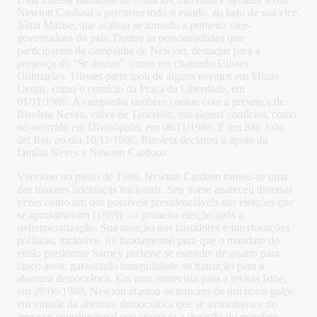
Newton Cardoso a percorrer todo o estado, ao lado de sua vice,
Júnia Marise, que acabou se tornado a primeira vice-
governadora do país. Dentre as personalidades que
participaram da campanha de Newton, destaque para a
presença do “Sr diretas”, como era chamado Ulisses
Guimarães. Ulisses participou de alguns eventos em Minas
Gerais, como o comício da Praça da Liberdade, em
01/11/1986. A campanha também contou com a presença de
Risoleta Neves, viúva de Tancredo, em alguns comícios, como
no ocorrido em Divinópolis, em 08/11/1986. E em São João
del Rei, no dia 10/11/1986, Risoleta declarou o apoio da
família Neves a Newton Cardoso.
Vitorioso no pleito de 1986, Newton Cardoso tornou-se uma
das maiores lideranças nacionais. Seu nome apareceu diversas
vezes como um dos possíveis presidenciáveis nas eleições que
se aproximavam (1989) – a primeira eleição após a
redemocratização. Sua atuação nos bastidores e interlocuções
políticas, inclusive, foi fundamental para que o mandato do
então presidente Sarney pudesse se estender de quatro para
cinco anos, garantindo tranquilidade na transição para a
abertura democrática. Em uma entrevista para a revista Istoé,
em 20/06/1988, Newton afastou os temores de um novo golpe,
em virtude da abertura democrática que se avizinhava e do
impasse constitucional que envolvia a duração do mandato