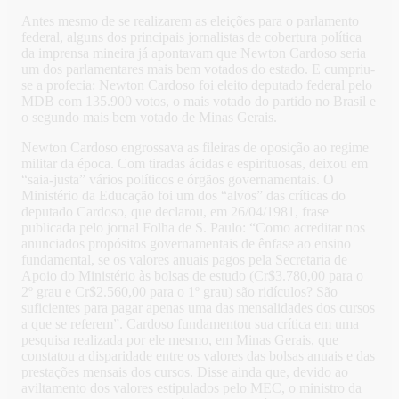
Antes mesmo de se realizarem as eleições para o parlamento
federal, alguns dos principais jornalistas de cobertura política
da imprensa mineira já apontavam que Newton Cardoso seria
um dos parlamentares mais bem votados do estado. E cumpriu-
se a profecia: Newton Cardoso foi eleito deputado federal pelo
MDB com 135.900 votos, o mais votado do partido no Brasil e
o segundo mais bem votado de Minas Gerais.
Newton Cardoso engrossava as fileiras de oposição ao regime
militar da época. Com tiradas ácidas e espirituosas, deixou em
“saia-justa” vários políticos e órgãos governamentais. O
Ministério da Educação foi um dos “alvos” das críticas do
deputado Cardoso, que declarou, em 26/04/1981, frase
publicada pelo jornal Folha de S. Paulo: “Como acreditar nos
anunciados propósitos governamentais de ênfase ao ensino
fundamental, se os valores anuais pagos pela Secretaria de
Apoio do Ministério às bolsas de estudo (Cr$3.780,00 para o
2º grau e Cr$2.560,00 para o 1º grau) são ridículos? São
suficientes para pagar apenas uma das mensalidades dos cursos
a que se referem”. Cardoso fundamentou sua crítica em uma
pesquisa realizada por ele mesmo, em Minas Gerais, que
constatou a disparidade entre os valores das bolsas anuais e das
prestações mensais dos cursos. Disse ainda que, devido ao
aviltamento dos valores estipulados pelo MEC, o ministro da