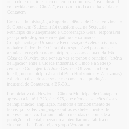
ocupado em curto espaço de tempo, criou nova área industrial,
conhecida como “Cincão”, e construiu toda a malha viária de
Contagem.
Em sua administração, a Superintendência de Desenvolvimento
de Contagem (Sudecon) foi transformada na Secretaria
Municipal de Planejamento e Coordenação-Geral, responsável
pelo projeto de grande envergadura denominado
Complementação Urbana de Recuperação Acelerada (Cura),
no bairro Eldorado. O Cura foi o responsável por obras de
grande envergadura no município, tais como a avenida João
César de Oliveira, que por sua vez se tornou a principal “artéria
de ligação” entre a Cidade Industrial, o Cinco e a Sede (o
centro de Contagem). A João César de Oliveira também
interligou o município à capital Belo Horizonte (av. Amazonas)
e à principal via de acesso de escoamento da produção
industrial de Contagem, a BR-381.
Por iniciativa do Newton, a Câmara Municipal de Contagem
aprovou a lei nº 1.223, de 1975, que oferecia isenções fiscais
de implantação, ampliação, melhoria e funcionamento de
hotéis, pousadas, campings e outros estabelecimentos de
interesse turístico. Tomou também medidas de combate à
poluição ambiental, chegando a interditar uma fábrica de
cimento, a Itaú Portland, do grupo Votorantim.