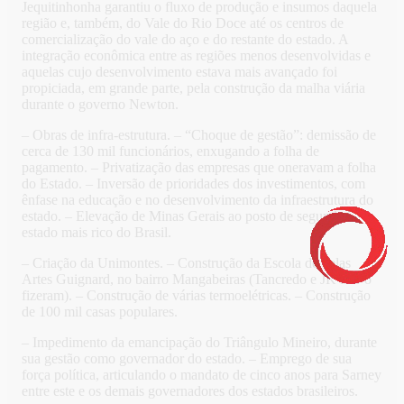
Jequitinhonha garantiu o fluxo de produção e insumos daquela
região e, também, do Vale do Rio Doce até os centros de
comercialização do vale do aço e do restante do estado. A
integração econômica entre as regiões menos desenvolvidas e
aquelas cujo desenvolvimento estava mais avançado foi
propiciada, em grande parte, pela construção da malha viária
durante o governo Newton.
– Obras de infra-estrutura. – “Choque de gestão”: demissão de
cerca de 130 mil funcionários, enxugando a folha de
pagamento. – Privatização das empresas que oneravam a folha
do Estado. – Inversão de prioridades dos investimentos, com
ênfase na educação e no desenvolvimento da infraestrutura do
estado. – Elevação de Minas Gerais ao posto de segundo
estado mais rico do Brasil.
– Criação da Unimontes. – Construção da Escola de belas
Artes Guignard, no bairro Mangabeiras (Tancredo e JK não o
fizeram). – Construção de várias termoelétricas. – Construção
de 100 mil casas populares.
– Impedimento da emancipação do Triângulo Mineiro, durante
sua gestão como governador do estado. – Emprego de sua
força política, articulando o mandato de cinco anos para Sarney
entre este e os demais governadores dos estados brasileiros.