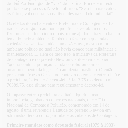
da Itaú Portland, grande “vilã” da história. Em determinado
ponto desse processo, Newton afirmou: “Se a Itaú não colocar
os filtros, vai encerrar suas atividades na Cidade Industrial”.
Os efeitos do embate entre a Prefeitura de Contagem e a Itaú
não se restringiram ao município. Seus desdobramentos
fizeram-se sentir em todo o país, o que ajudou a trazer à baila o
tema do meio ambiente. Também, a fazer com que toda a
sociedade se sentisse unida a uma só causa, mesmo num
ambiente político no qual não havia espaço para militâncias e
manifestações. E, além de tudo isso, a iniciativa da Prefeitura
de Contagem e do prefeito Newton Cardoso em declarar
“guerra contra a poluição” ainda corroborou com o
amadurecimento da legislação ambiental brasileira. O então
presidente Ernesto Geisel, no contexto do embate entre a Itaú e
a prefeitura, baixou o decreto-lei nº 1413/75 e o decreto nº
76389/75, esse último para regulamentar o decreto-lei.
O impasse entre a prefeitura e a Itaú adquiriu tamanha
importância, ganhando contornos nacionais, que o Dia
Nacional de Combate à Poluição, comemorado em 14 de
agosto, é uma reverência à atitude do prefeito Newton em
administrar tendo como prioridade os cidadãos de Contagem.
Primeiro mandato como deputado federal (1979 à 1983)