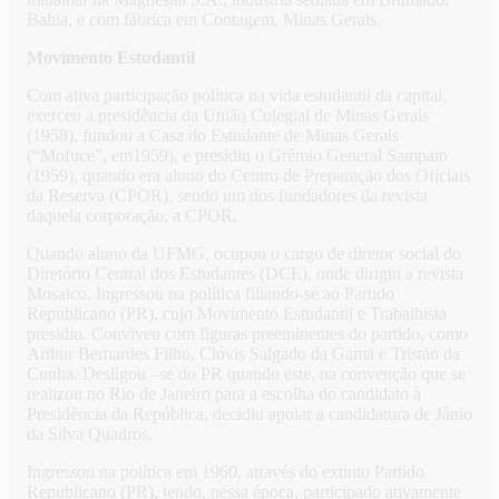
Bahia, e com fábrica em Contagem, Minas Gerais.
Movimento Estudantil
Com ativa participação política na vida estudantil da capital,
exerceu a presidência da União Colegial de Minas Gerais
(1958), fundou a Casa do Estudante de Minas Gerais
(“Mofuce”, em1959), e presidiu o Grêmio General Sampaio
(1959), quando era aluno do Centro de Preparação dos Oficiais
da Reserva (CPOR), sendo um dos fundadores da revista
daquela corporação, a CPOR.
Quando aluno da UFMG, ocupou o cargo de diretor social do
Diretório Central dos Estudantes (DCE), onde dirigiu a revista
Mosaico. Ingressou na política filiando-se ao Partido
Republicano (PR), cujo Movimento Estudantil e Trabalhista
presidiu. Conviveu com figuras preeminentes do partido, como
Arthur Bernardes Filho, Clóvis Salgado da Gama e Tristão da
Cunha. Desligou –se do PR quando este, na convenção que se
realizou no Rio de Janeiro para a escolha do candidato à
Presidência da República, decidiu apoiar a candidatura de Jânio
da Silva Quadros.
Ingressou na política em 1960, através do extinto Partido
Republicano (PR), tendo, nessa época, participado ativamente