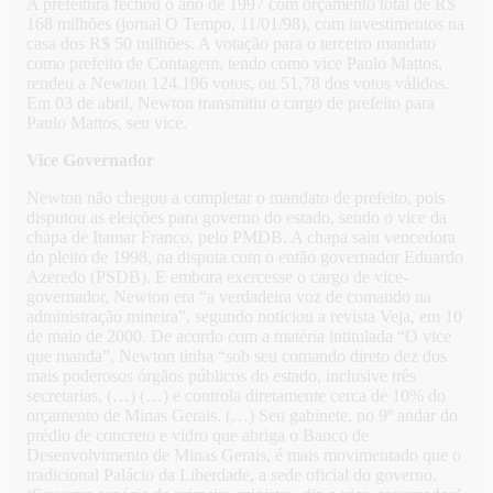
A prefeitura fechou o ano de 1997 com orçamento total de R$
168 milhões (jornal O Tempo, 11/01/98), com investimentos na
casa dos R$ 50 milhões. A votação para o terceiro mandato
como prefeito de Contagem, tendo como vice Paulo Mattos,
rendeu a Newton 124.196 votos, ou 51,78 dos votos válidos.
Em 03 de abril, Newton transmitiu o cargo de prefeito para
Paulo Mattos, seu vice.
Vice Governador
Newton não chegou a completar o mandato de prefeito, pois
disputou as eleições para governo do estado, sendo o vice da
chapa de Itamar Franco, pelo PMDB. A chapa saiu vencedora
do pleito de 1998, na disputa com o então governador Eduardo
Azeredo (PSDB). E embora exercesse o cargo de vice-
governador, Newton era “a verdadeira voz de comando na
administração mineira”, segundo noticiou a revista Veja, em 10
de maio de 2000. De acordo com a matéria intitulada “O vice
que manda”, Newton tinha “sob seu comando direto dez dos
mais poderosos órgãos públicos do estado, inclusive três
secretarias, (…) (…) e controla diretamente cerca de 10% do
orçamento de Minas Gerais. (…) Seu gabinete, no 9º andar do
prédio de concreto e vidro que abriga o Banco de
Desenvolvimento de Minas Gerais, é mais movimentado que o
tradicional Palácio da Liberdade, a sede oficial do governo.