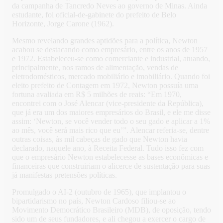
da campanha de Tancredo Neves ao governo de Minas. Ainda
estudante, foi oficial-de-gabinete do prefeito de Belo
Horizonte, Jorge Carone (1962).
Mesmo revelando grandes aptidões para a política, Newton
acabou se destacando como empresário, entre os anos de 1957
e 1972. Estabeleceu-se como comerciante e industrial, atuando,
principalmente, nos ramos de alimentação, vendas de
eletrodomésticos, mercado mobiliário e imobiliário. Quando foi
eleito prefeito de Contagem em 1972, Newton possuía uma
fortuna avaliada em R$ 5 milhões de reais: “Em 1970,
encontrei com o José Alencar (vice-presidente da República),
que já era um dos maiores empresários do Brasil, e ele me disse
assim: ‘Newton, se você vender todo o seu gado e aplicar a 1%
ao mês, você será mais rico que eu’”. Alencar referia-se, dentre
outras coisas, às mil cabeças de gado que Newton havia
declarado, naquele ano, à Receita Federal. Tudo isso fez com
que o empresário Newton estabelecesse as bases econômicas e
financeiras que construiriam o alicerce de sustentação para suas
já manifestas pretensões políticas.
Promulgado o AI-2 (outubro de 1965), que implantou o
bipartidarismo no país, Newton Cardoso filiou-se ao
Movimento Democrático Brasileiro (MDB), de oposição, tendo
sido um de seus fundadores, e ali chegou a exercer o cargo de