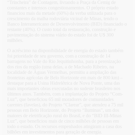
“Trincheira” de Contagem, livrando a Praça da Cemig de
constantes e intensos congestionamentos. O próprio estado
financiou mais da metade (60%) da verba utilizada para o
crescimento da malha rodoviária vicinal de Minas, tendo o
Banco Interamericano de Desenvolvimento (BID) financiado o
restante (40%). O custo total da restauração, construção e
pavimentação do sistema viário do estado foi de U$ 300
milhões.
O acréscimo na disponibilidade de energia do estado também
foi prioridade de seu governo, com a construção de 14
barragens no Vale do Rio Jequitinhonha, para a perenização
dos rios da região (uma delas, a de Machado Ribeiro, na
localidade de Águas Vermelhas, permitiu a ampliação das
fronteiras agrícolas de Belo Horizonte em mais de 800 km) –
destaque para a Usina Hidrelétrica de Nova Ponte, uma das
mais importantes obras executadas no sudeste brasileiro nos
últimos anos. Também, com a implantação do Projeto “Com-
Luz”, que beneficiou 65 mil moradores de comunidades
carentes (favelas), do Projeto “Clarear”, que atendeu a 75 mil
pessoas em Belo Horizonte, do Projeto “Iluminas”, um dos
maiores de eletrificação rural do Brasil, e do “BID III-Minas
Luz”, que beneficiou mais de cinco milhões de pessoas em
todo o estado. Os recursos empenhados atingiram a casa dos
bilhões em investimentos para geração de energia.