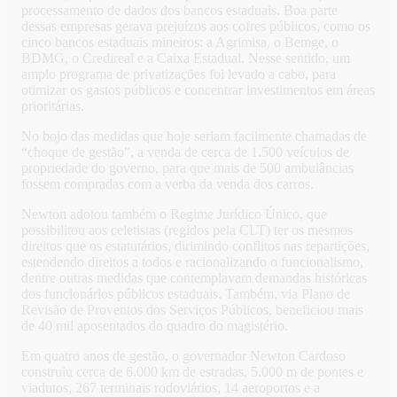
processamento de dados dos bancos estaduais. Boa parte
dessas empresas gerava prejuízos aos cofres públicos, como os
cinco bancos estaduais mineiros: a Agrimisa, o Bemge, o
BDMG, o Credireal e a Caixa Estadual. Nesse sentido, um
amplo programa de privatizações foi levado a cabo, para
otimizar os gastos públicos e concentrar investimentos em áreas
prioritárias.
No bojo das medidas que hoje seriam facilmente chamadas de
“choque de gestão”, a venda de cerca de 1.500 veículos de
propriedade do governo, para que mais de 500 ambulâncias
fossem compradas com a verba da venda dos carros.
Newton adotou também o Regime Jurídico Único, que
possibilitou aos celetistas (regidos pela CLT) ter os mesmos
direitos que os estatutários, dirimindo conflitos nas repartições,
estendendo direitos a todos e racionalizando o funcionalismo,
dentre outras medidas que contemplavam demandas históricas
dos funcionários públicos estaduais. Também, via Plano de
Revisão de Proventos dos Serviços Públicos, beneficiou mais
de 40 mil aposentados do quadro do magistério.
Em quatro anos de gestão, o governador Newton Cardoso
construiu cerca de 6.000 km de estradas, 5.000 m de pontes e
viadutos, 267 terminais rodoviários, 14 aeroportos e a