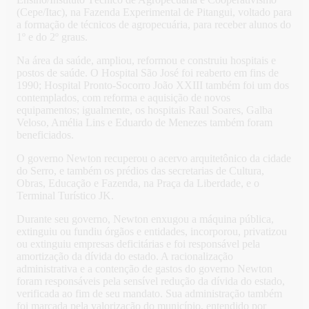
(Cepe/Itac), na Fazenda Experimental de Pitangui, voltado para
a formação de técnicos de agropecuária, para receber alunos do
1º e do 2º graus.
Na área da saúde, ampliou, reformou e construiu hospitais e
postos de saúde. O Hospital São José foi reaberto em fins de
1990; Hospital Pronto-Socorro João XXIII também foi um dos
contemplados, com reforma e aquisição de novos
equipamentos; igualmente, os hospitais Raul Soares, Galba
Veloso, Amélia Lins e Eduardo de Menezes também foram
beneficiados.
O governo Newton recuperou o acervo arquitetônico da cidade
do Serro, e também os prédios das secretarias de Cultura,
Obras, Educação e Fazenda, na Praça da Liberdade, e o
Terminal Turístico JK.
Durante seu governo, Newton enxugou a máquina pública,
extinguiu ou fundiu órgãos e entidades, incorporou, privatizou
ou extinguiu empresas deficitárias e foi responsável pela
amortização da dívida do estado. A racionalização
administrativa e a contenção de gastos do governo Newton
foram responsáveis pela sensível redução da dívida do estado,
verificada ao fim de seu mandato. Sua administração também
foi marcada pela valorização do município, entendido por