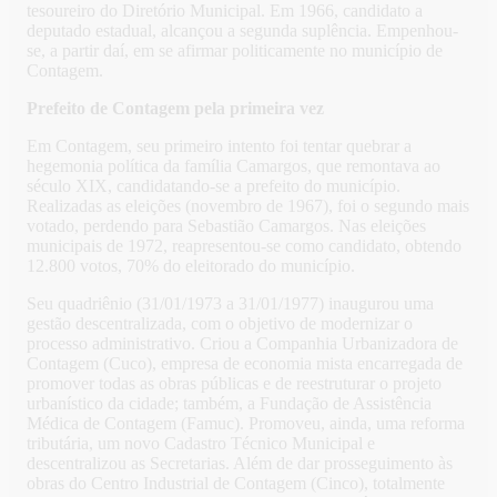
tesoureiro do Diretório Municipal. Em 1966, candidato a
deputado estadual, alcançou a segunda suplência. Empenhou-
se, a partir daí, em se afirmar politicamente no município de
Contagem.
Prefeito de Contagem pela primeira vez
Em Contagem, seu primeiro intento foi tentar quebrar a
hegemonia política da família Camargos, que remontava ao
século XIX, candidatando-se a prefeito do município.
Realizadas as eleições (novembro de 1967), foi o segundo mais
votado, perdendo para Sebastião Camargos. Nas eleições
municipais de 1972, reapresentou-se como candidato, obtendo
12.800 votos, 70% do eleitorado do município.
Seu quadriênio (31/01/1973 a 31/01/1977) inaugurou uma
gestão descentralizada, com o objetivo de modernizar o
processo administrativo. Criou a Companhia Urbanizadora de
Contagem (Cuco), empresa de economia mista encarregada de
promover todas as obras públicas e de reestruturar o projeto
urbanístico da cidade; também, a Fundação de Assistência
Médica de Contagem (Famuc). Promoveu, ainda, uma reforma
tributária, um novo Cadastro Técnico Municipal e
descentralizou as Secretarias. Além de dar prosseguimento às
obras do Centro Industrial de Contagem (Cinco), totalmente