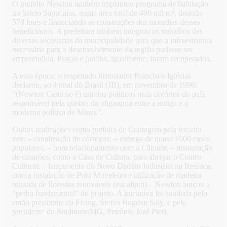
O prefeito Newton também implantou programa de habitação
no bairro Sapucaias, numa área total de 400 mil m², doando
578 lotes e financiando as construções das moradias desses
beneficiários. A prefeitura também integrou os trabalhos das
diversas secretarias da municipalidade para que a infraestrutura
necessária para o desenvolvimento da região pudesse ser
empreendida. Praças e jardins, igualmente, foram recuperados.
A essa época, o respeitado historiador Francisco Iglésias
declarou, ao Jornal do Brasil (JB), em novembro de 1996:
“(Newton Cardoso é) um dos políticos mais notórios do país,
responsável pela quebra da oligarquia entre a antiga e a
moderna política de Minas”.
Outras realizações como prefeito de Contagem pela terceira
vez: – canalização de córregos; – entrega de quase 1000 casas
populares; – bom relacionamento com a Câmara; – restauração
de casarões, como a Casa de Cultura, para abrigar o Centro
Cultural; – lançamento do Novo Distrito Industrial na Ressaca,
com a instalação de Polo Moveleiro e utilização de madeira
oriunda de florestas renováveis (eucalipto) – Newton lançou a
“pedra fundamental” do projeto. A iniciativa foi saudada pelo
então presidente da Fiemg, Stefan Bogdan Saly, e pelo
presidente do Sindimov/MG, Petrônio José Pieri.