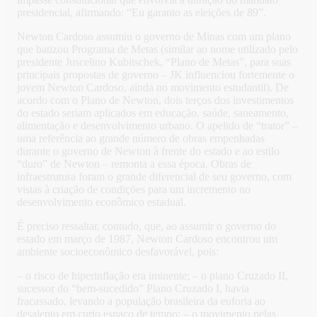
presidencial, afirmando: “Eu garanto as eleições de 89”.
Newton Cardoso assumiu o governo de Minas com um plano
que batizou Programa de Metas (similar ao nome utilizado pelo
presidente Juscelino Kubitschek, “Plano de Metas”, para suas
principais propostas de governo – JK influenciou fortemente o
jovem Newton Cardoso, ainda no movimento estudantil). De
acordo com o Plano de Newton, dois terços dos investimentos
do estado seriam aplicados em educação, saúde, saneamento,
alimentação e desenvolvimento urbano. O apelido de “trator” –
uma referência ao grande número de obras empenhadas
durante o governo de Newton à frente do estado e ao estilo
“duro” de Newton – remonta a essa época. Obras de
infraestrutura foram o grande diferencial de seu governo, com
vistas à criação de condições para um incremento no
desenvolvimento econômico estadual.
É preciso ressaltar, contudo, que, ao assumir o governo do
estado em março de 1987, Newton Cardoso encontrou um
ambiente socioeconômico desfavorável, pois:
– o risco de hiperinflação era iminente; – o plano Cruzado II,
sucessor do “bem-sucedido” Plano Cruzado I, havia
fracassado, levando a população brasileira da euforia ao
desalento em curto espaço de tempo; – o movimento pelas