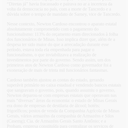
“Diretas já” havia fracassado e pairava no ar a incerteza da
volta da democracia no país, com a morte de Tancredo e a
dúvida sobre o tempo de mandato de Sarney, vice de Tancredo.
Nesse contexto, Newton Cardoso encontrou o aparato estatal
absolutamente comprometido com o pagamento do
funcionalismo: 113% do orçamento eram direcionados à folha
dos funcionários de Minas. Isso implica dizer que, além de a
despesa ter sido maior do que a arrecadação durante esse
período, estava toda ela empenhada para pagar o
funcionalismo, o que inviabilizava a realização de
investimentos por parte do governo. Sendo assim, um dos
primeiros atos de Newton Cardoso como governador foi a
exoneração de mais de trinta mil funcionários fantasmas.
Cardoso também ajustou as contas do estado, gerando
superávit primário no caixa estadual e vendendo bancos estatais
que sangravam o governo, pois, quando assumiu o governo,
Newton deparou-se com empresas estatais que operavam nas
mais “diversas” áreas da economia: o estado de Minas Gerais
era dono de empresas de destilaria de álcool; hotéis;
frigoríficos; postos de venda da Companhia Agrícola de Minas
Gerais, vários armazéns da companhia de Armazéns e Silos
(Casemg); Cia. de Armazéns Gerais Santo Antônio; e a
Probam, empresa constituída para centralizar os serviços de