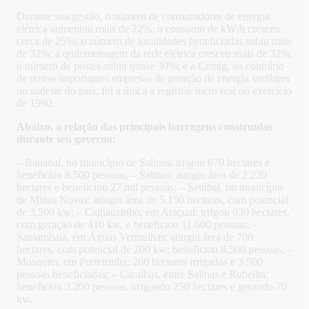
Durante sua gestão, o número de consumidores de energia
elétrica aumentou mais de 22%; o consumo de kW/h cresceu
cerca de 25%; o número de localidades beneficiadas subiu mais
de 32%; a quilometragem da rede elétrica cresceu mais de 32%,
o número de postes subiu quase 30%; e a Cemig, ao contrário
de outras importantes empresas de geração de energia similares
no sudeste do país, foi a única a registrar lucro real no exercício
de 1990.
Abaixo, a relação das principais barragens construídas
durante seu governo:
– Bananal, no município de Salinas: irrigou 670 hectares e
beneficiou 8.500 pessoas; – Salinas: atingiu área de 2.220
hectares e beneficiou 27 mil pessoas; – Setúbal, no município
de Minas Novas: atingiu área de 5.150 hectares, com potencial
de 3.500 kw; – Calhauzinho, em Araçuaí: irrigou 930 hectares,
com geração de 410 kw, e beneficiou 11.600 pessoas; –
Samambaia, em Águas Vermelhas: atingiu área de 700
hectares, com potencial de 200 kw; beneficiou 8.500 pessoas; –
Mosquito, em Porteirinha: 260 hectares irrigados e 3.500
pessoas beneficiadas; – Caraíbas, entre Salinas e Rubelita:
beneficiou 3.200 pessoas, irrigando 250 hectares e gerando 70
kw.