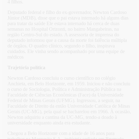
4 filhos.
Deputado federal e filho do ex-governador, Newton Cardoso
Júnior (MDB), disse que o pai estava internado há alguns dias
para tratar da saúde Ele estava internado há cerca de duas
semanas no Hospital Orizonti, no bairro Mangabeiras, na
região Centro-Sul do estado. A assessoria de imprensa do
deputado informou que a causa da morte foi falência múltipla
de órgãos. O quadro clínico, segundo o filho, inspirava
cuidados. Ele vinha sendo acompanhado por uma equipe de
médicos
Trajetória política
Newton Cardoso concluiu o curso científico no colégio
Anchieta, em Belo Horizonte, em 1959. Iniciou e não concluiu
o curso de Sociologia, Política e Administração Pública na
Faculdade de Ciências Econômicas (Face) da Universidade
Federal de Minas Gerais (UFMG). Ingressou, a seguir, na
Faculdade de Direito da então Universidade Católica de Minas
Gerais (UC-MG), pela qual se bacharelou em 1966. À ocasião,
Newton adquiriu a cantina da UC-MG, tendo-a doado à
universidade enquanto ainda era estudante.
Chegou a Belo Horizonte com a idade de 16 anos para
trabalhar na Magnesita S.A., indústria sediada em Brumado,