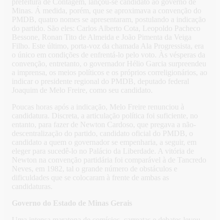
prefeitura de Contagem, lançou-se candidato ao governo de
Minas. Á medida, porém, que se aproximava a convenção do
PMDB, quatro nomes se apresentaram, postulando a indicação
do partido. São eles: Carlos Alberto Cota, Leopoldo Pacheco
Bessone, Ronan Tito de Almeida e João Pimenta da Veiga
Filho. Este último, porta-voz da chamada Ala Progressista, era
o único em condições de enfrentá-lo pelo voto. Às vésperas da
convenção, entretanto, o governador Hélio Garcia surpreendeu
a imprensa, os meios políticos e os próprios correligionários, ao
indicar o presidente regional do PMDB, deputado federal
Joaquim de Melo Freire, como seu candidato.
Poucas horas após a indicação, Melo Freire renunciou à
candidatura. Discreta, a articulação política foi suficiente, no
entanto, para fazer de Newton Cardoso, que pregava a não-
descentralização do partido, candidato oficial do PMDB, o
candidato a quem o governador se empenharia, a seguir, em
eleger para sucedê-lo no Palácio da Liberdade. A vitória de
Newton na convenção partidária foi comparável à de Tancredo
Neves, em 1982, tal o grande número de obstáculos e
dificuldades que se colocaram à frente de ambas as
candidaturas.
Governo do Estado de Minas Gerais
Uma intensa maratona de comícios, carreatas e debates levou