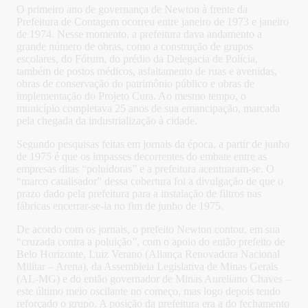
O primeiro ano de governança de Newton à frente da
Prefeitura de Contagem ocorreu entre janeiro de 1973 e janeiro
de 1974. Nesse momento, a prefeitura dava andamento a
grande número de obras, como a construção de grupos
escolares, do Fórum, do prédio da Delegacia de Polícia,
também de postos médicos, asfaltamento de ruas e avenidas,
obras de conservação do patrimônio público e obras de
implementação do Projeto Cura. Ao mesmo tempo, o
município completava 25 anos de sua emancipação, marcada
pela chegada da industrialização à cidade.
Segundo pesquisas feitas em jornais da época, a partir de junho
de 1975 é que os impasses decorrentes do embate entre as
empresas ditas “poluidoras” e a prefeitura acentuaram-se. O
“marco catalisador” dessa cobertura foi a divulgação de que o
prazo dado pela prefeitura para a instalação de filtros nas
fábricas encerrar-se-ia no fim de junho de 1975.
De acordo com os jornais, o prefeito Newton contou, em sua
“cruzada contra a poluição”, com o apoio do então prefeito de
Belo Horizonte, Luiz Verano (Aliança Renovadora Nacional
Militar – Arena), da Assembleia Legislativa de Minas Gerais
(AL-MG) e do então governador de Minas Aureliano Chaves –
este último meio oscilante no começo, mas logo depois tendo
reforçado o grupo. A posição da prefeitura era a do fechamento