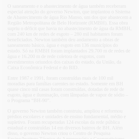
O saneamento e o abastecimento de água também receberam
especial atenção do governo Newton, que implantou o Sistema
de Abastecimento de água Rio Manso, um dos que abastecem a
Região Metropolitana de Belo Horizonte (RMBH). Essa obra
supriu o déficit que havia no abastecimento de água da RMBH,
com 240 km de redes de esgoto – 280 mil habitantes foram
beneficiados. Newton também deu andamento a obras de
saneamento básico, água e esgoto em 136 municípios do
estado. Só na RMBH foram implantados 29.700 m de redes de
água e 16.200 m de rede coletora de esgotos, com
investimentos oriundos dos caixas do estado, da União, da
Caixa Econômica Federal e do BID.
Entre 1987 e 1991, foram construídas mais de 100 mil
moradias para famílias carentes no estado. Somente em BH
quase cinco mil casas foram construídas, dotadas de rede de
esgoto, água e iluminação, com lâmpadas de vapor de sódio –
o Programa “BH-90”.
O governo Newton também construiu, ampliou e reformou
prédios escolares e unidades de ensino fundamental, médio e
supletivo. Foram recuperadas 124 escolas da rede pública
estadual e construídas 14 em diversos bairros de BH. Além
disso, o governo Newton criou o Centro de Pesquisa
Ensino/Instituto Técnico de Agropecuária e Cooperativismo