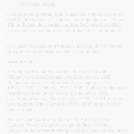
Foto Pedro Ângelo
O corpo do ex-governador de Minas Gerais Newton Cardoso
(MDB), de 86 anos, está sendo velado, hoje, dia 3, das 10h às
16h, no Palácio da Liberdade, na Região Centro-Sul de Belo
Horizonte. Cardoso morreu na madrugada deste domingo, dia
2.
O velório é realizado com honrarias, pelo fato de Newton ter
sido governador do estado e pela carreira política.
Início da vida
Newton Cardoso, também conhecido como “Newtão” e
“Trator”, nasceu em Brumado, em 22 de maio de 1938.
Político e empresário, foi prefeito de Contagem de 1973 a
1977, de 1983 a 1986 e de 1997 a 1998. Também foi deputado
federal no período de 1979 a 1983, e de 1995 a 1996.
Governou o estado de Minas Gerais de 1987 a 1991, e foi vice-
governador de Minas Gerais de 1999 a 2003, no governo do
Itamar Franco.
Filho de Ápio Cardoso da Paixão e de Adélia da Silva
Cardoso, Newton faz parte de uma família de 15 filhos.
Divorciado da prefeita de Pitangui, Maria Lúcia Cardoso, deixa