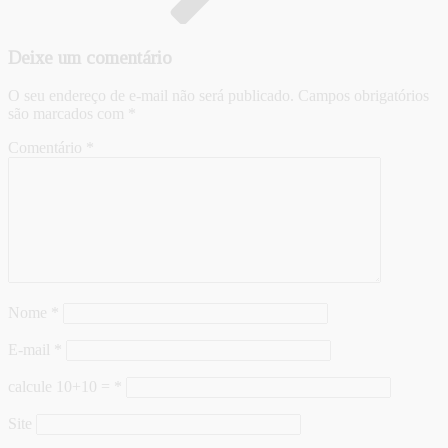
Deixe um comentário
O seu endereço de e-mail não será publicado.
Campos obrigatórios
são marcados com
*
Comentário
*
Nome
*
E-mail
*
calcule 10+10 =
*
Site