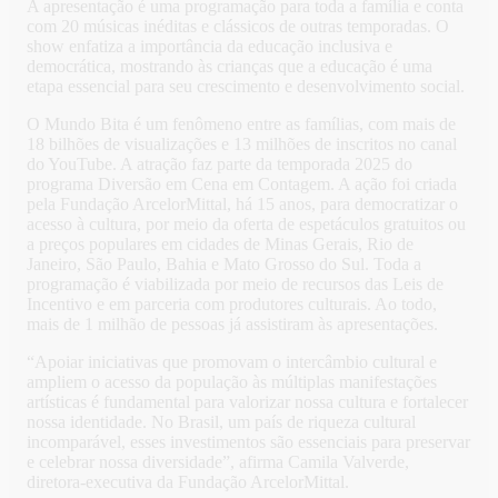
A apresentação é uma programação para toda a família e conta
com 20 músicas inéditas e clássicos de outras temporadas. O
show enfatiza a importância da educação inclusiva e
democrática, mostrando às crianças que a educação é uma
etapa essencial para seu crescimento e desenvolvimento social.
O Mundo Bita é um fenômeno entre as famílias, com mais de
18 bilhões de visualizações e 13 milhões de inscritos no canal
do YouTube. A atração faz parte da temporada 2025 do
programa Diversão em Cena em Contagem. A ação foi criada
pela Fundação ArcelorMittal, há 15 anos, para democratizar o
acesso à cultura, por meio da oferta de espetáculos gratuitos ou
a preços populares em cidades de Minas Gerais, Rio de
Janeiro, São Paulo, Bahia e Mato Grosso do Sul. Toda a
programação é viabilizada por meio de recursos das Leis de
Incentivo e em parceria com produtores culturais. Ao todo,
mais de 1 milhão de pessoas já assistiram às apresentações.
“Apoiar iniciativas que promovam o intercâmbio cultural e
ampliem o acesso da população às múltiplas manifestações
artísticas é fundamental para valorizar nossa cultura e fortalecer
nossa identidade. No Brasil, um país de riqueza cultural
incomparável, esses investimentos são essenciais para preservar
e celebrar nossa diversidade”, afirma Camila Valverde,
diretora-executiva da Fundação ArcelorMittal.