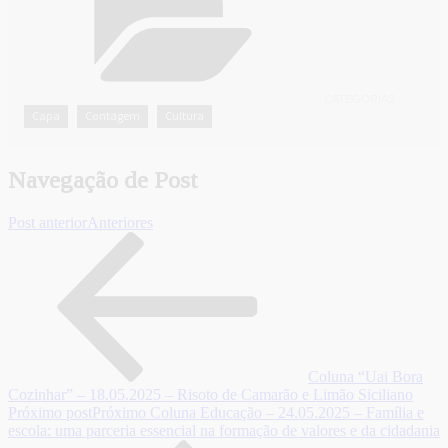
CATEGORIAS
Capa
Contagem
Cultura
,
,
Navegação de Post
Post anterior
Anteriores
Coluna “Uai Bora
Cozinhar” – 18.05.2025 – Risoto de Camarão e Limão Siciliano
Próximo post
Próximo
Coluna Educação – 24.05.2025 – Família e
escola: uma parceria essencial na formação de valores e da cidadania