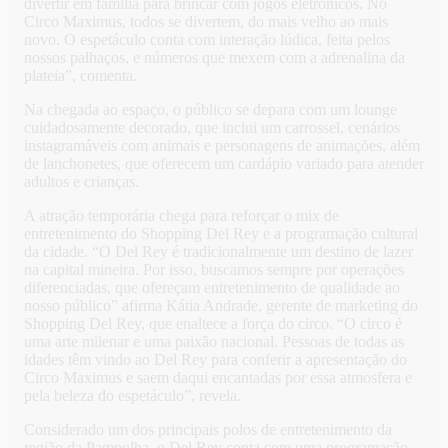
divertir em família para brincar com jogos eletrônicos. No
Circo Maximus, todos se divertem, do mais velho ao mais
novo. O espetáculo conta com interação lúdica, feita pelos
nossos palhaços, e números que mexem com a adrenalina da
plateia”, comenta.
Na chegada ao espaço, o público se depara com um lounge
cuidadosamente decorado, que inclui um carrossel, cenários
instagramáveis com animais e personagens de animações, além
de lanchonetes, que oferecem um cardápio variado para atender
adultos e crianças.
A atração temporária chega para reforçar o mix de
entretenimento do Shopping Del Rey e a programação cultural
da cidade. “O Del Rey é tradicionalmente um destino de lazer
na capital mineira. Por isso, buscamos sempre por operações
diferenciadas, que ofereçam entretenimento de qualidade ao
nosso público” afirma Kátia Andrade, gerente de marketing do
Shopping Del Rey, que enaltece a força do circo. “O circo é
uma arte milenar e uma paixão nacional. Pessoas de todas as
idades têm vindo ao Del Rey para conferir a apresentação do
Circo Maximus e saem daqui encantadas por essa atmosfera e
pela beleza do espetáculo”, revela.
Considerado um dos principais polos de entretenimento da
região da Pampulha, o Del Rey conta com uma programação