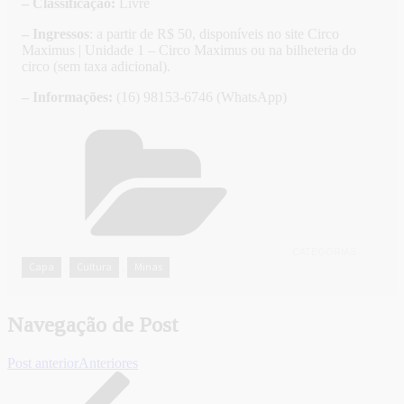
– Classificação:
Livre
– Ingressos
: a partir de R$ 50, disponíveis no site Circo
Maximus | Unidade 1 – Circo Maximus ou na bilheteria do
circo (sem taxa adicional).
– Informações:
(16) 98153-6746 (WhatsApp)
CATEGORIAS
Capa
Cultura
Minas
,
,
Navegação de Post
Post anterior
Anteriores