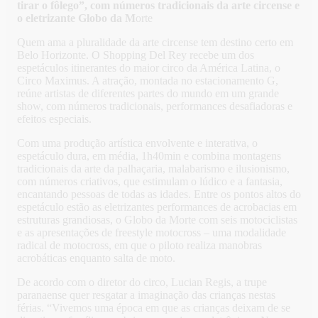
tirar o fôlego”, com números tradicionais da arte circense e
o eletrizante Globo da M
orte
Quem ama a pluralidade da arte circense tem destino certo em
Belo Horizonte. O Shopping Del Rey recebe um dos
espetáculos itinerantes do maior circo da América Latina, o
Circo Maximus. A atração, montada no estacionamento G,
reúne artistas de diferentes partes do mundo em um grande
show, com números tradicionais, performances desafiadoras e
efeitos especiais.
Com uma produção artística envolvente e interativa, o
espetáculo dura, em média, 1h40min e combina montagens
tradicionais da arte da palhaçaria, malabarismo e ilusionismo,
com números criativos, que estimulam o lúdico e a fantasia,
encantando pessoas de todas as idades. Entre os pontos altos do
espetáculo estão as eletrizantes performances de acrobacias em
estruturas grandiosas, o Globo da Morte com seis motociclistas
e as apresentações de freestyle motocross – uma modalidade
radical de motocross, em que o piloto realiza manobras
acrobáticas enquanto salta de moto.
De acordo com o diretor do circo, Lucian Regis, a trupe
paranaense quer resgatar a imaginação das crianças nestas
férias. “Vivemos uma época em que as crianças deixam de se