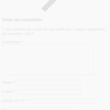
Deixe um comentário
O seu endereço de e-mail não será publicado.
Campos obrigatórios
são marcados com
*
Comentário
*
Nome
*
E-mail
*
calcule 10+17 =
*
Site