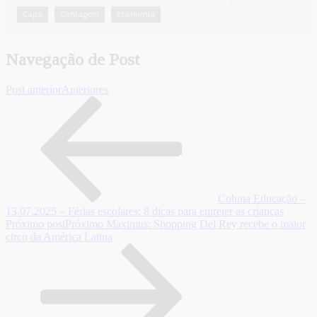
CATEGORIAS
Capa
Contagem
Economia
,
,
Navegação de Post
Post anterior
Anteriores
Coluna Educação –
13.07.2025 – Férias escolares: 8 dicas para entreter as crianças
Próximo post
Próximo
Maximus: Shopping Del Rey recebe o maior
circo da América Latina