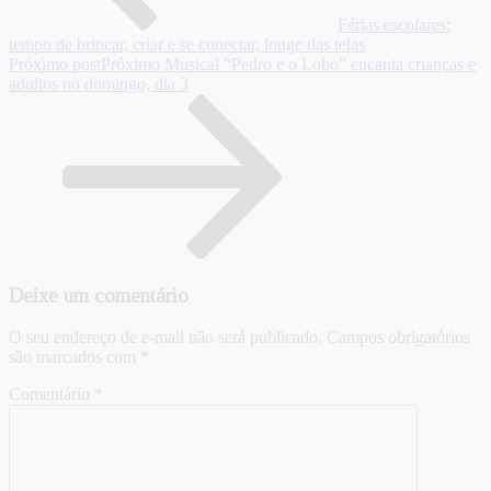
Férias escolares:
tempo de brincar, criar e se conectar, longe das telas
Próximo post
Próximo
Musical “Pedro e o Lobo” encanta crianças e
adultos no domingo, dia 3
Deixe um comentário
O seu endereço de e-mail não será publicado.
Campos obrigatórios
são marcados com
*
Comentário
*