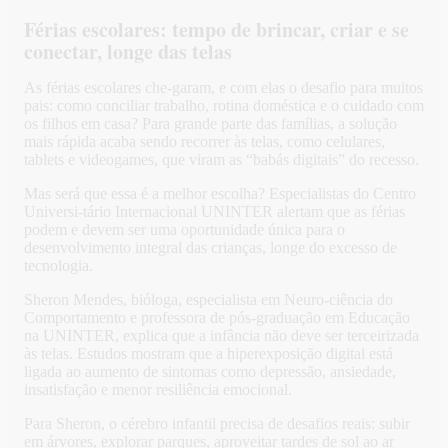
Férias escolares: tempo de brincar, criar e se
conectar, longe das telas
As férias escolares che-garam, e com elas o desafio para muitos
pais: como conciliar trabalho, rotina doméstica e o cuidado com
os filhos em casa? Para grande parte das famílias, a solução
mais rápida acaba sendo recorrer às telas, como celulares,
tablets e videogames, que viram as “babás digitais” do recesso.
Mas será que essa é a melhor escolha? Especialistas do Centro
Universi-tário Internacional UNINTER alertam que as férias
podem e devem ser uma oportunidade única para o
desenvolvimento integral das crianças, longe do excesso de
tecnologia.
Sheron Mendes, bióloga, especialista em Neuro-ciência do
Comportamento e professora de pós-graduação em Educação
na UNINTER, explica que a infância não deve ser terceirizada
às telas. Estudos mostram que a hiperexposição digital está
ligada ao aumento de sintomas como depressão, ansiedade,
insatisfação e menor resiliência emocional.
Para Sheron, o cérebro infantil precisa de desafios reais: subir
em árvores, explorar parques, aproveitar tardes de sol ao ar