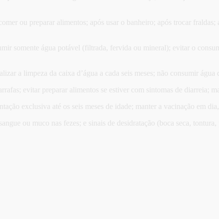
omer ou preparar alimentos; após usar o banheiro; após trocar fraldas
mir somente água potável (filtrada, fervida ou mineral); evitar o cons
alizar a limpeza da caixa d’água a cada seis meses; não consumir água
rafas; evitar preparar alimentos se estiver com sintomas de diarreia; ma
ação exclusiva até os seis meses de idade; manter a vacinação em dia, 
 sangue ou muco nas fezes; e sinais de desidratação (boca seca, tontura