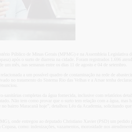
ério Público de Minas Gerais (MPMG) e na Assembleia Legislativa de
sa) após o surto de diarreia na cidade. Foram registrados 1.696 aten
 um mês, nas semanas entre os dias 11 de agosto e 04 de setembro.
 relacionada a um possível quadro de contaminação na rede de abastec
ivado no tratamento do Sistema Rio das Velhas e a Arsae tenha declarad
denunciou.
co-sanitárias completas da água fornecida, inclusive com relatórios de
ntado. Não tem como provar que o surto tem relação com a água, mas h
te no bairro Maracanã hoje”, detalhou Léo da Academia, solicitando qu
MG), onde entregou ao deputado Christiano Xavier (PSD) um pedido pa
 a Copasa, como: indenizações, vazamentos, morosidade nos atendimento