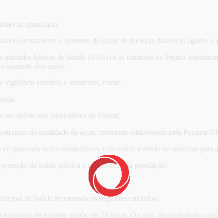
erites no município
ndo atentamente o aumento de casos de doenças diarreicas agudas e ga
às unidades básicas de Saúde (UBSs) e às unidades de Pronto Atendiment
 do aumento dos casos.
 vigilância sanitária e ambiental, como:
cida;
o de análise nos laboratórios da Funed;
 amostragem da qualidade da água, conforme estabelecido pela Portaria
e possíveis surtos domiciliares, com coleta e envio de amostras para an
proteção da saúde pública e o bem-estar da população.
Municipal de Saúde recomenda os seguintes cuidados:
rês episódios de diarreia aguda em 24 horas. Ou seja, diminuição da co