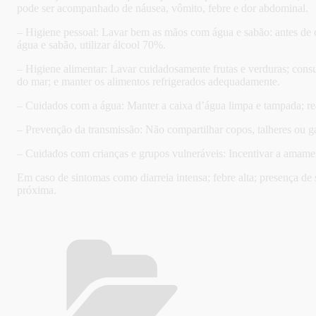
pode ser acompanhado de náusea, vômito, febre e dor abdominal.
– Higiene pessoal: Lavar bem as mãos com água e sabão: antes de c
água e sabão, utilizar álcool 70%.
– Higiene alimentar: Lavar cuidadosamente frutas e verduras; consu
do mar; e manter os alimentos refrigerados adequadamente.
– Cuidados com a água: Manter a caixa d’água limpa e tampada; re
– Prevenção da transmissão: Não compartilhar copos, talheres ou gar
– Cuidados com crianças e grupos vulneráveis: Incentivar a amament
Em caso de sintomas como diarreia intensa; febre alta; presença de
próxima.