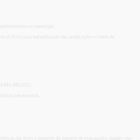
stroenterites no município.
o (UPAs) para intensificação das notificações e coleta de
 GM/MS 888/2021.
álises laboratoriais.
nsistência das fezes e aumento do número de evacuações, quadro que