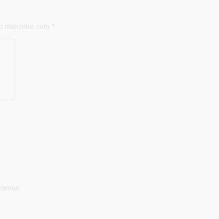
ão marcados com
*
mentar.