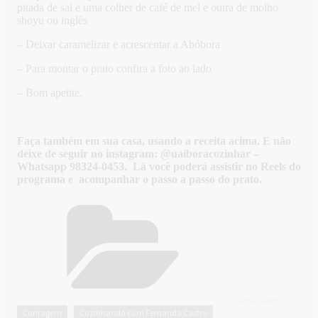
pitada de sal e uma colher de café de mel e outra de molho
shoyu ou inglês
– Deixar caramelizar e acrescentar a Abóbora
– Para montar o prato confira a foto ao lado
– Bom apetite.
Faça também em sua casa, usando a receita acima. E não
deixe de seguir no instagram: @uaiboracozinhar –
Whatsapp 98324-0453. Lá você poderá assistir no Reels do
programa e acompanhar o passo a passo do prato.
CATEGORIAS
Contagem
Cozinhando com Fernanda Castro
,