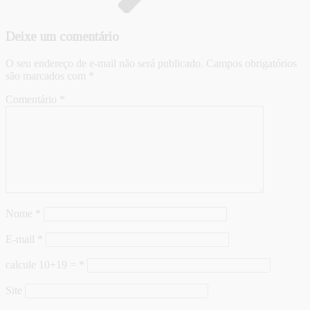
Deixe um comentário
O seu endereço de e-mail não será publicado.
Campos obrigatórios
são marcados com
*
Comentário
*
Nome
*
E-mail
*
calcule 10+19 =
*
Site