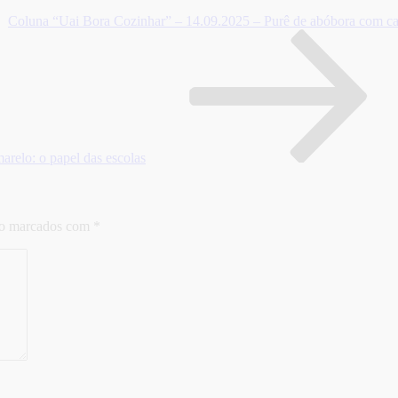
Coluna “Uai Bora Cozinhar” – 14.09.2025 – Purê de abóbora com car
relo: o papel das escolas
ão marcados com
*