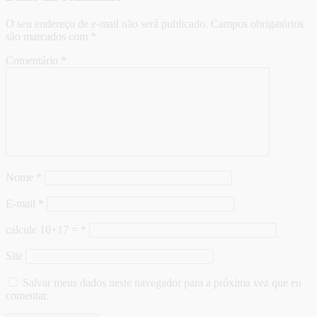
O seu endereço de e-mail não será publicado.
Campos obrigatórios
são marcados com
*
Comentário
*
Nome
*
E-mail
*
calcule 10+17 =
*
Site
Salvar meus dados neste navegador para a próxima vez que eu
comentar.