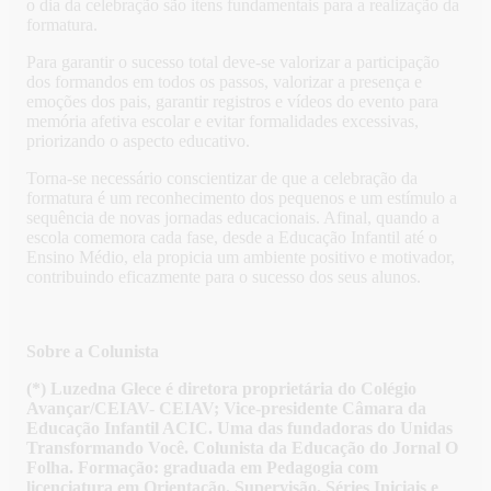
o dia da celebração são itens fundamentais para a realização da
formatura.
Para garantir o sucesso total deve-se valorizar a participação
dos formandos em todos os passos, valorizar a presença e
emoções dos pais, garantir registros e vídeos do evento para
memória afetiva escolar e evitar formalidades excessivas,
priorizando o aspecto educativo.
Torna-se necessário conscientizar de que a celebração da
formatura é um reconhecimento dos pequenos e um estímulo a
sequência de novas jornadas educacionais. Afinal, quando a
escola comemora cada fase, desde a Educação Infantil até o
Ensino Médio, ela propicia um ambiente positivo e motivador,
contribuindo eficazmente para o sucesso dos seus alunos.
Sobre a Colunista
(*) Luzedna Glece é diretora proprietária do Colégio
Avançar/CEIAV- CEIAV; Vice-presidente Câmara da
Educação Infantil ACIC. Uma das fundadoras do Unidas
Transformando Você. Colunista da Educação do Jornal O
Folha. Formação: graduada em Pedagogia com
licenciatura em Orientação, Supervisão, Séries Iniciais e