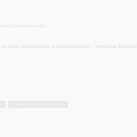
olho barbecue na costela
e de seguir no instagram: @uaiboracozinhar – Whatsapp 98324-045
em
Cozinhando com Fernanda Castro
,