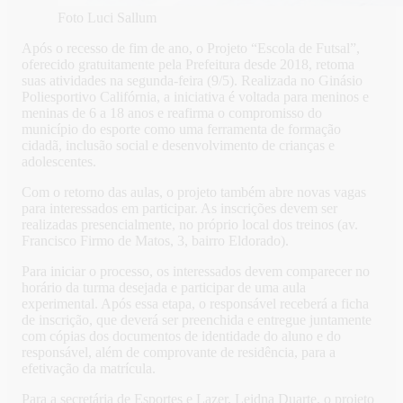
Foto Luci Sallum
Após o recesso de fim de ano, o Projeto “Escola de Futsal”,
oferecido gratuitamente pela Prefeitura desde 2018, retoma
suas atividades na segunda-feira (9/5). Realizada no Ginásio
Poliesportivo Califórnia, a iniciativa é voltada para meninos e
meninas de 6 a 18 anos e reafirma o compromisso do
município do esporte como uma ferramenta de formação
cidadã, inclusão social e desenvolvimento de crianças e
adolescentes.
Com o retorno das aulas, o projeto também abre novas vagas
para interessados em participar. As inscrições devem ser
realizadas presencialmente, no próprio local dos treinos (av.
Francisco Firmo de Matos, 3, bairro Eldorado).
Para iniciar o processo, os interessados devem comparecer no
horário da turma desejada e participar de uma aula
experimental. Após essa etapa, o responsável receberá a ficha
de inscrição, que deverá ser preenchida e entregue juntamente
com cópias dos documentos de identidade do aluno e do
responsável, além de comprovante de residência, para a
efetivação da matrícula.
Para a secretária de Esportes e Lazer, Leidna Duarte, o projeto