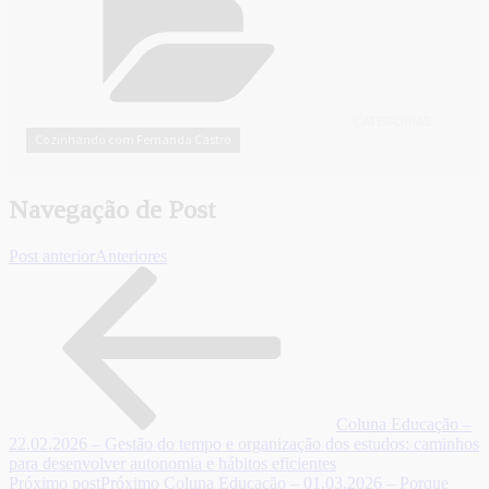
CATEGORIAS
Cozinhando com Fernanda Castro
Navegação de Post
Post anterior
Anteriores
Coluna Educação –
22.02.2026 – Gestão do tempo e organização dos estudos: caminhos
para desenvolver autonomia e hábitos eficientes
Próximo post
Próximo
Coluna Educação – 01.03.2026 – Porque