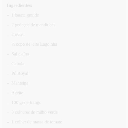
Ingredientes:
– 1 batata grande
– 2 pedaços de mandiocas
– 2 ovos
– ½ copo de leite Lagoinha
– Sal e alho
– Cebola
– Pó Royal
– Manteiga
– Azeite
– 100 gr de frango
– 3 colheres de milho verde
– 1 colher de massa de tomate