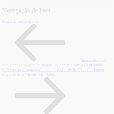
Navegação de Post
Post anterior
Anteriores
Câmara promove
campanha de doação de sangue em parceria com a Hemominas
Próximo post
Próximo
Vereadores e Ministério Público debatem
soluções para Vargem das Flores