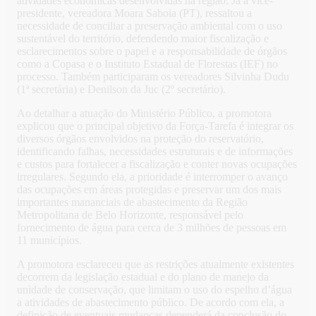
atividades econômicas desenvolvidas na região. Já a vice-
presidente, vereadora Moara Saboia (PT), ressaltou a
necessidade de conciliar a preservação ambiental com o uso
sustentável do território, defendendo maior fiscalização e
esclarecimentos sobre o papel e a responsabilidade de órgãos
como a Copasa e o Instituto Estadual de Florestas (IEF) no
processo. Também participaram os vereadores Silvinha Dudu
(1ª secretária) e Denilson da Juc (2º secretário).
Ao detalhar a atuação do Ministério Público, a promotora
explicou que o principal objetivo da Força-Tarefa é integrar os
diversos órgãos envolvidos na proteção do reservatório,
identificando falhas, necessidades estruturais e de informações
e custos para fortalecer a fiscalização e conter novas ocupações
irregulares. Segundo ela, a prioridade é interromper o avanço
das ocupações em áreas protegidas e preservar um dos mais
importantes mananciais de abastecimento da Região
Metropolitana de Belo Horizonte, responsável pelo
fornecimento de água para cerca de 3 milhões de pessoas em
11 municípios.
A promotora esclareceu que as restrições atualmente existentes
decorrem da legislação estadual e do plano de manejo da
unidade de conservação, que limitam o uso do espelho d’água
a atividades de abastecimento público. De acordo com ela, a
definição de eventuais mudanças dependerá da conclusão do