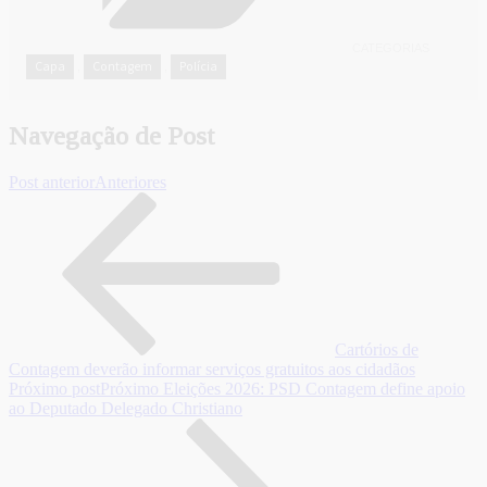
CATEGORIAS
Capa
Contagem
Polícia
,
,
Navegação de Post
Post anterior
Anteriores
Cartórios de
Contagem deverão informar serviços gratuitos aos cidadãos
Próximo post
Próximo
Eleições 2026: PSD Contagem define apoio
ao Deputado Delegado Christiano