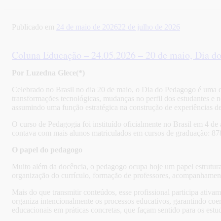
Publicado em
24 de maio de 2026
22 de julho de 2026
Coluna Educação – 24.05.2026 – 20 de maio, Dia d
Por Luzedna Glece(*)
Celebrado no Brasil no dia 20 de maio, o Dia do Pedagogo é uma d
transformações tecnológicas, mudanças no perfil dos estudantes e 
assumindo uma função estratégica na construção de experiências de
O curso de Pedagogia foi instituído oficialmente no Brasil em 4 d
contava com mais alunos matriculados em cursos de graduação: 878,
O papel do pedagogo
Muito além da docência, o pedagogo ocupa hoje um papel estruturante
organização do currículo, formação de professores, acompanhamento
Mais do que transmitir conteúdos, esse profissional participa ati
organiza intencionalmente os processos educativos, garantindo coer
educacionais em práticas concretas, que façam sentido para os estu