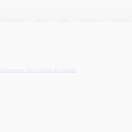
Tv & Famosos
Beleza
Saúde
Tecnologia
Classificados
timentos em escolas da cidade