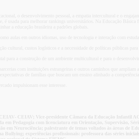
acional, o desenvolvimento pessoal, a empatia intercultural e o enga
te, é usada para melhorar rankings universitários. Na Educação Básica f
har a educação brasileira a padrões globais.
como aulas em outros idiomas, uso de tecnologia e interação com estuda
ão cultural, custos logísticos e a necessidade de políticas públicas para
al para a construção de um ambiente multicultural e para o desenvolvi
parcerias com instituições estrangeiras e outros caminhos que ampliam a
 expectativas de famílias que buscam um ensino alinhado a competênci
rcado impulsionam esse interesse.
çar/CEIAV- CEIAV; Vice-presidente Câmara da Educação Infantil
 em Pedagogia com licenciatura em Orientação, Supervisão, Série
ão em Neurociência; palestrante de temas voltados às áreas de Ed
 Bullying; experiências profissionais: professora das séries inici