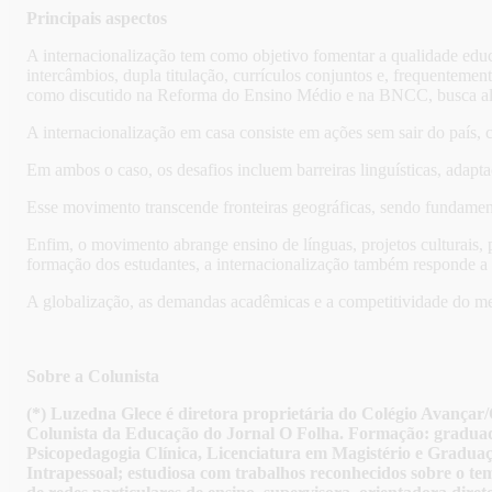
Principais aspectos
A internacionalização tem como objetivo fomentar a qualidade educ
intercâmbios, dupla titulação, currículos conjuntos e, frequentemen
como discutido na Reforma do Ensino Médio e na BNCC, busca alin
A internacionalização em casa consiste em ações sem sair do país, 
Em ambos o caso, os desafios incluem barreiras linguísticas, adaptaç
Esse movimento transcende fronteiras geográficas, sendo fundament
Enfim, o movimento abrange ensino de línguas, projetos culturais, 
formação dos estudantes, a internacionalização também responde a
A globalização, as demandas acadêmicas e a competitividade do me
Sobre a Colunista
(*) Luzedna Glece é diretora proprietária do Colégio Avan
Colunista da Educação do Jornal O Folha. Formação: graduada
Psicopedagogia Clínica, Licenciatura em Magistério e Graduaç
Intrapessoal; estudiosa com trabalhos reconhecidos sobre o tema