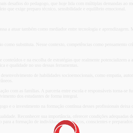
cipais desafios do pedagogo, que hoje lida com múltiplas demandas a
io que exige preparo técnico, sensibilidade e equilíbrio emocional.
assa a atuar também como mediador entre tecnologia e aprendizagem. Mai
ão como substituta. Nesse contexto, competências como pensamento crít
conteúdos e na escolha de estratégias que realmente potencializem a ap
tica e qualidade no uso dessas ferramentas.
esenvolvimento de habilidades socioemocionais, como empatia, autonom
râneos.
ação com as famílias. A parceria entre escola e responsáveis torna-se 
olvimento dos estudantes de forma integral.
gogo e o investimento na formação contínua desses profissionais deixa d
lidade. Reconhecer sua importância, oferecer condições adequadas de 
 para a formação de indivíduos mais críticos, conscientes e preparados 