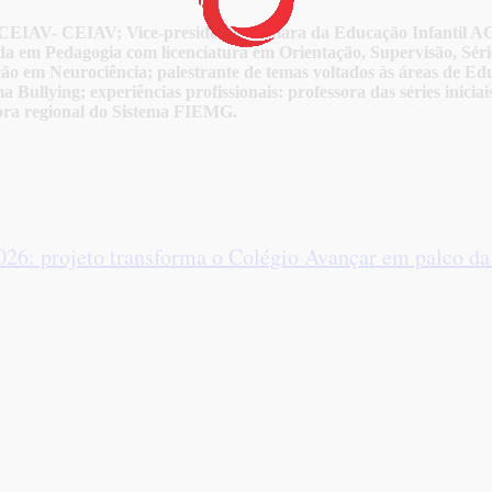
çar/CEIAV- CEIAV; Vice-presidente Câmara da Educação Infantil
 em Pedagogia com licenciatura em Orientação, Supervisão, Série
ão em Neurociência; palestrante de temas voltados às áreas de Ed
 Bullying; experiências profissionais: professora das séries inici
etora regional do Sistema FIEMG.
026: projeto transforma o Colégio Avançar em palco d