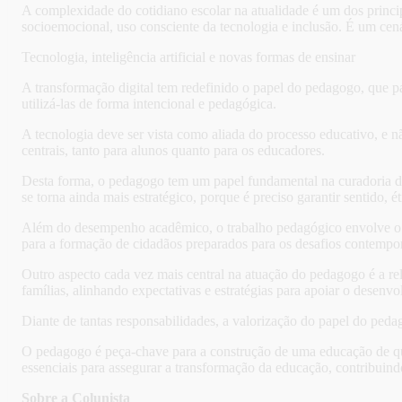
A complexidade do cotidiano escolar na atualidade é um dos prin
socioemocional, uso consciente da tecnologia e inclusão. É um cenár
Tecnologia, inteligência artificial e novas formas de ensinar
A transformação digital tem redefinido o papel do pedagogo, que p
utilizá-las de forma intencional e pedagógica.
A tecnologia deve ser vista como aliada do processo educativo, e n
centrais, tanto para alunos quanto para os educadores.
Desta forma, o pedagogo tem um papel fundamental na curadoria de 
se torna ainda mais estratégico, porque é preciso garantir sentido, é
Além do desempenho acadêmico, o trabalho pedagógico envolve o d
para a formação de cidadãos preparados para os desafios contempo
Outro aspecto cada vez mais central na atuação do pedagogo é a rel
famílias, alinhando expectativas e estratégias para apoiar o desenv
Diante de tantas responsabilidades, a valorização do papel do peda
O pedagogo é peça-chave para a construção de uma educação de qua
essenciais para assegurar a transformação da educação, contribuindo
Sobre a Colunista