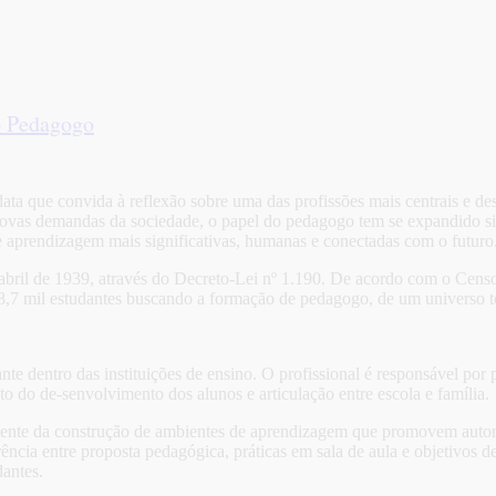
o Pedagogo
ata que convida à reflexão sobre uma das profissões mais centrais e d
novas demandas da sociedade, o papel do pedagogo tem se expandido sign
 aprendizagem mais significativas, humanas e conectadas com o futuro
e abril de 1939, através do Decreto-Lei nº 1.190. De acordo com o Cen
7 mil estudantes buscando a formação de pedagogo, de um universo tota
 dentro das instituições de ensino. O profissional é responsável por p
 do de-senvolvimento dos alunos e articulação entre escola e família.
vamente da construção de ambientes de aprendizagem que promovem auto
ência entre proposta pedagógica, práticas em sala de aula e objetivos 
dantes.