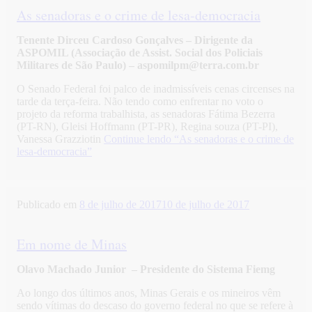
As senadoras e o crime de lesa-democracia
Tenente Dirceu Cardoso Gonçalves – Dirigente da
ASPOMIL (Associação de Assist. Social dos Policiais
Militares de São Paulo) – aspomilpm@terra.com.br
O Senado Federal foi palco de inadmissíveis cenas circenses na
tarde da terça-feira. Não tendo como enfrentar no voto o
projeto da reforma trabalhista, as senadoras Fátima Bezerra
(PT-RN), Gleisi Hoffmann (PT-PR), Regina souza (PT-PI),
Vanessa Grazziotin
Continue lendo
“As senadoras e o crime de
lesa-democracia”
Publicado em
8 de julho de 2017
10 de julho de 2017
Em nome de Minas
Olavo Machado Junior –
Presidente do Sistema Fiemg
Ao longo dos últimos anos, Minas Gerais e os mineiros vêm
sendo vítimas do descaso do governo federal no que se refere à