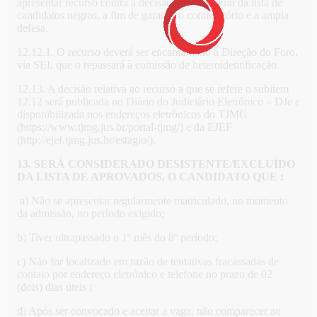
apresentar recurso contra a decisão que o excluiu da lista de
candidatos negros, a fim de garantir o contraditório e a ampla
defesa.
12.12.1. O recurso deverá ser encaminhado à Direção do Foro,
via SEI, que o repassará à comissão de heteroidentificação.
12.13. A decisão relativa ao recurso a que se refere o subitem
12.12 será publicada no Diário do Judiciário Eletrônico – DJe e
disponibilizada nos endereços eletrônicos do TJMG
(https://www.tjmg.jus.br/portal-tjmg/) e da EJEF
(http://ejef.tjmg.jus.br/estagio/).
13. SERÁ CONSIDERADO DESISTENTE/EXCLUÍDO
DA LISTA DE APROVADOS, O CANDIDATO QUE :
a) Não se apresentar regularmente matriculado, no momento
da admissão, no período exigido;
b) Tiver ultrapassado o 1º mês do 8º período;
c) Não for localizado em razão de tentativas fracassadas de
contato por endereço eletrônico e telefone no prazo de 02
(dois) dias úteis ;
d) Após ser convocado e aceitar a vaga, não comparecer ao