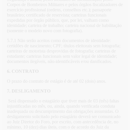
Corpos de Bombeiros Militares e pelos órgãos fiscalizadores de
exercício profissional (ordens, conselhos etc.); passaporte
brasileiro; certificado de reservista; carteiras funcionais
expedidas por órgão público, que, por lei, valham como
identidade; carteira de trabalho; carteira nacional de habilitação
(somente o modelo novo com fotografia).
5.7.1 Não serão aceitos como documentos de identidade:
certidões de nascimento; CPF; títulos eleitorais sem fotografia;
carteiras de motorista desprovidas de fotografia; carteiras de
estudante; carteiras funcionais sem valor legal de identidade;
documentos ilegíveis, não-identificáveis e/ou danificados.
6. CONTRATO
O prazo do contrato de estágio é de até 02 (dois) anos.
7. DESLIGAMENTO
Será dispensado o estagiário que tiver mais de 03 (três) faltas
injustificadas no mês, ou, ainda, quando verificada conduta
inadequada ou descumprimento das obrigações assumidas. O
desligamento solicitado pelo estagiário deverá ser comunicado
ao Juiz Diretor do Foro, por escrito, com antecedência de, no
mínimo, 10 (dez) dias úteis, com o de acordo do Juiz da