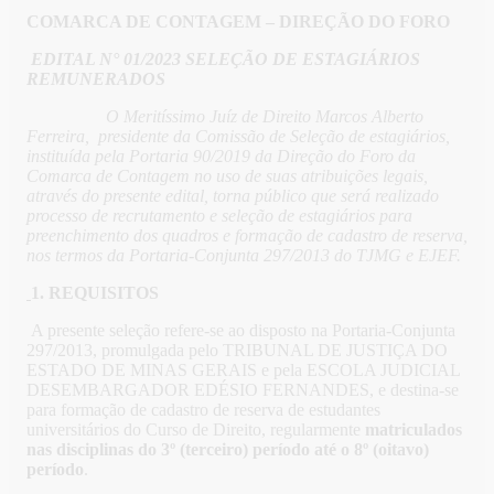
COMARCA DE CONTAGEM – DIREÇÃO DO FORO
EDITAL N° 01/2023 SELEÇÃO DE ESTAGIÁRIOS
REMUNERADOS
O Meritíssimo Juíz de Direito Marcos Alberto
Ferreira, presidente da Comissão de Seleção de estagiários,
instituída pela Portaria 90/2019 da Direção do Foro da
Comarca de Contagem no uso de suas atribuições legais,
através do presente edital, torna público que será realizado
processo de recrutamento e seleção de estagiários para
preenchimento dos quadros e formação de cadastro de reserva,
nos termos da Portaria-Conjunta 297/2013 do TJMG e EJEF.
1. REQUISITOS
A presente seleção refere-se ao disposto na Portaria-Conjunta
297/2013, promulgada pelo TRIBUNAL DE JUSTIÇA DO
ESTADO DE MINAS GERAIS e pela ESCOLA JUDICIAL
DESEMBARGADOR EDÉSIO FERNANDES, e destina-se
para formação de cadastro de reserva de estudantes
universitários do Curso de Direito, regularmente
matriculados
nas disciplinas do 3º (terceiro) período até o 8º (oitavo)
período
.