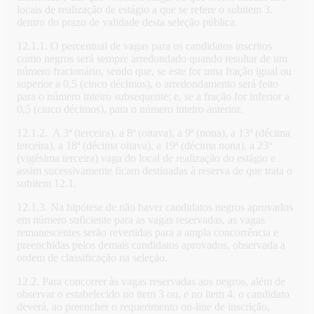
locais de realização de estágio a que se refere o subitem 3.
dentro do prazo de validade desta seleção pública.
12.1.1. O percentual de vagas para os candidatos inscritos
como negros será sempre arredondado quando resultar de um
número fracionário, sendo que, se este for uma fração igual ou
superior a 0,5 (cinco décimos), o arredondamento será feito
para o número inteiro subsequente; e, se a fração for inferior a
0,5 (cinco décimos), para o número inteiro anterior.
12.1.2. A 3ª (terceira), a 8ª (oitava), a 9ª (nona), a 13ª (décima
terceira), a 18ª (décima oitava), a 19ª (décima nona), a 23ª
(vigésima terceira) vaga do local de realização do estágio e
assim sucessivamente ficam destinadas à reserva de que trata o
subitem 12.1.
12.1.3. Na hipótese de não haver candidatos negros aprovados
em número suficiente para as vagas reservadas, as vagas
remanescentes serão revertidas para a ampla concorrência e
preenchidas pelos demais candidatos aprovados, observada a
ordem de classificação na seleção.
12.2. Para concorrer às vagas reservadas aos negros, além de
observar o estabelecido no item 3 ou, e no item 4, o candidato
deverá, ao preencher o requerimento on-line de inscrição,