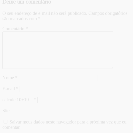
Deixe um comentário
O seu endereço de e-mail não será publicado.
Campos obrigatórios
são marcados com
*
Comentário
*
Nome
*
E-mail
*
calcule 10+19 =
*
Site
Salvar meus dados neste navegador para a próxima vez que eu
comentar.