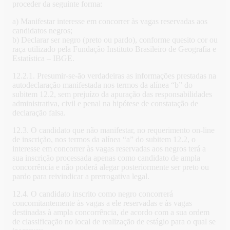
proceder da seguinte forma:
a) Manifestar interesse em concorrer às vagas reservadas aos
candidatos negros;
b) Declarar ser negro (preto ou pardo), conforme quesito cor ou
raça utilizado pela Fundação Instituto Brasileiro de Geografia e
Estatística – IBGE.
12.2.1. Presumir-se-ão verdadeiras as informações prestadas na
autodeclaração manifestada nos termos da alínea “b” do
subitem 12.2, sem prejuízo da apuração das responsabilidades
administrativa, civil e penal na hipótese de constatação de
declaração falsa.
12.3. O candidato que não manifestar, no requerimento on-line
de inscrição, nos termos da alínea “a” do subitem 12.2, o
interesse em concorrer às vagas reservadas aos negros terá a
sua inscrição processada apenas como candidato de ampla
concorrência e não poderá alegar posteriormente ser preto ou
pardo para reivindicar a prerrogativa legal.
12.4. O candidato inscrito como negro concorrerá
concomitantemente às vagas a ele reservadas e às vagas
destinadas à ampla concorrência, de acordo com a sua ordem
de classificação no local de realização de estágio para o qual se