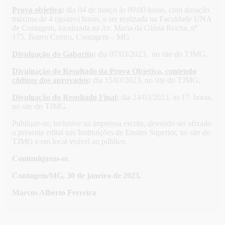
Prova objetiva
:
dia 04 de março às 09:00 horas, com duração
máxima de 4 (quatro) horas, a ser realizada na Faculdade UNA
de Contagem, localizada na Av. Maria da Glória Rocha, nº
175, Bairro Centro, Contagem – MG
Divulgação do Gabarito
:
dia 07/03/2023, no site do TJMG.
Divulgação do Resultado da Prova Objetiva, contendo
códigos dos aprovados
:
dia 15/03/2023, no site do TJMG.
Divulgação do Resultado Final
:
dia 24/03/2023, às 17 horas,
no site do TJMG.
Publique-se, inclusive na imprensa escrita, devendo ser afixado
o presente edital nas Instituições de Ensino Superior, no site do
TJMG e em local visível ao público.
Comuniquem-se.
Contagem/MG, 30 de janeiro de 2023.
Marcos Alberto Ferreira