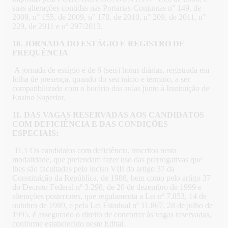
suas alterações contidas nas Portarias-Conjuntas n° 149, de
2009, n° 155, de 2009, n° 178, de 2010, n° 209, de 2011, n°
229, de 2011 e nº 297/2013.
10. JORNADA DO ESTÁGIO E REGISTRO DE
FREQUÊNCIA
A jornada de estágio é de 6 (seis) horas diárias, registrada em
folha de presença, quando do seu início e término, a ser
compatibilizada com o horário das aulas junto à Instituição de
Ensino Superior.
11. DAS VAGAS RESERVADAS AOS CANDIDATOS
COM DEFICIÊNCIA E DAS CONDIÇÕES
ESPECIAIS:
11.1 Os candidatos com deficiência, inscritos nesta
modalidade, que pretendam fazer uso das prerrogativas que
lhes são facultadas pelo inciso VIII do artigo 37 da
Constituição da República, de 1988, bem como pelo artigo 37
do Decreto Federal nº 3.298, de 20 de dezembro de 1999 e
alterações posteriores, que regulamenta a Lei nº 7.853, 14 de
outubro de 1989, e pela Lei Estadual nº 11.867, 28 de julho de
1995, é assegurado o direito de concorrer às vagas reservadas,
conforme estabelecido neste Edital.