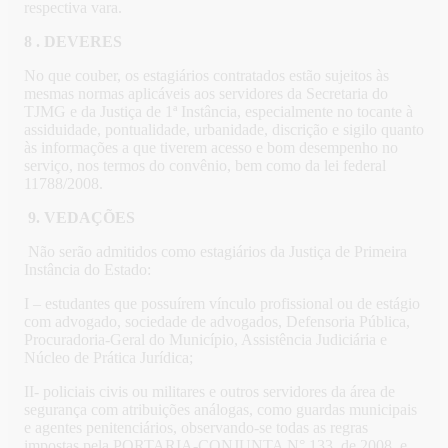
respectiva vara.
8 . DEVERES
No que couber, os estagiários contratados estão sujeitos às
mesmas normas aplicáveis aos servidores da Secretaria do
TJMG e da Justiça de 1ª Instância, especialmente no tocante à
assiduidade, pontualidade, urbanidade, discrição e sigilo quanto
às informações a que tiverem acesso e bom desempenho no
serviço, nos termos do convênio, bem como da lei federal
11788/2008.
9.
VEDAÇÕES
Não serão admitidos como estagiários da Justiça de Primeira
Instância do Estado:
I – estudantes que possuírem vínculo profissional ou de estágio
com advogado, sociedade de advogados, Defensoria Pública,
Procuradoria-Geral do Município, Assistência Judiciária e
Núcleo de Prática Jurídica;
II- policiais civis ou militares e outros servidores da área de
segurança com atribuições análogas, como guardas municipais
e agentes penitenciários, observando-se todas as regras
impostas pela PORTARIA-CONJUNTA N° 133, de 2008, e