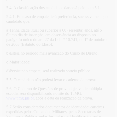
5.4. A classificação dos candidatos dar-se-á pelo item 5.1.
5.4.1. Em caso de empate, terá preferência, sucessivamente, o
candidato que:
a)Tenha idade igual ou superior a 60 (sessenta) anos, até o
último dia de inscrição, em observância ao disposto no
parágrafo único do art. 27 da Lei nº 10.741, de 1º de outubro
de 2003 (Estatuto do Idoso);
b)Esteja no período mais avançado do Curso de Direito;
c)Maior idade;
d)Persistindo empate, será realizado sorteio público.
5.5. O candidato não poderá levar o caderno de provas.
5.6. O Caderno de Questões de prova objetiva de múltipla
escolha será disponibilizado no site do TJMG,
www.tjmg.jus.br
, após a data da realização da prova.
5.7 Serão considerados documentos de identidade: carteiras
expedidas pelos Comandos Militares, pelas Secretarias de
Segurança Pública, pelos Institutos de Identificação, pelos