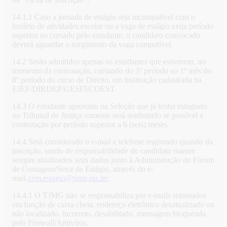
14.1.1 Caso a jornada de estágio seja incompatível com o
horário de atividades escolar ou a vaga de estágio exija período
superior ao cursado pelo estudante, o candidato convocado
deverá aguardar o surgimento da vaga compatível.
14.2 Serão admitidos apenas os estudantes que estiverem, no
momento da contratação, cursando do 3º período ao 1º mês do
8º período do curso de Direito, em instituição cadastrada na
EJEF/DIRDEP/GESFI/COEST.
14.3 O estudante aprovado na Seleção que já tenha estagiado
no Tribunal de Justiça somente será readmitido se possível a
contratação por período superior a 6 (seis) meses.
14.4 Será considerado o e-mail e telefone registrado quando da
inscrição, sendo de responsabilidade do candidato manter
sempre atualizados seus dados junto à Administração do Fórum
de Contagem/Setor de Estágio, através do e-
mail
cem.estagio@tjmg.jus.br
;
14.4.1 O TJMG não se responsabiliza por e-mails retornados
em função de caixa cheia, endereço eletrônico desatualizado ou
não localizado, incorreto, desabilitado, mensagem bloqueada
pelo Firewall/Antivírus.