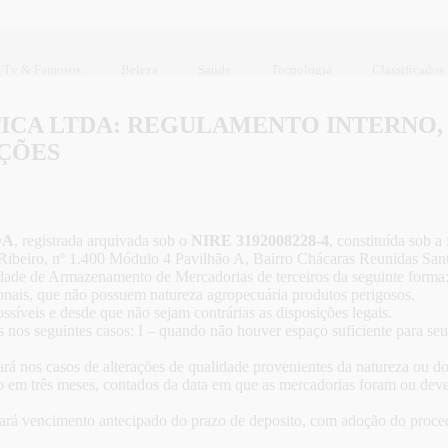
Tv & Famosos
Beleza
Saúde
Tecnologia
Classificados
TICA LTDA: REGULAMENTO INTERNO,
ÇÕES
DA
, registrada arquivada sob o
NIRE 3192008228-4
, constituída sob 
ibeiro, nº 1.400 Módulo 4 Pavilhão A, Bairro Chácaras Reunidas San
dade de Armazenamento de Mercadorias de terceiros da seguinte forma
ionais, que não possuem natureza agropecuária produtos perigosos.
síveis e desde que não sejam contrárias as disposições legais.
as nos seguintes casos: I – quando não houver espaço suficiente para s
sará nos casos de alterações de qualidade provenientes da natureza ou
o em três meses, contados da data em que as mercadorias foram ou dever
á vencimento antecipado do prazo de deposito, com adoção do procedim