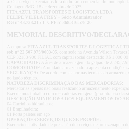
a. Os serviços executados fora do horário comercial do município 
Contagem/MG, 18 de dezembro de 2025.
FITA AZUL TRANSPORTES E LOGISTICA LTDA
FELIPE VILELA FREY – Sócio Administrador
RG nº 43.738.215-1- CPF nº 368.316.578-26
MEMORIAL DESCRITIVO/DECLARA
A empresa
FITA AZUL TRANSPORTES E LOGISTICA LT
sob nº 22.507.975/0003-05
, com sede na Avenida Wilson Tavares 
CEP 32183-900 FILIAL com capital social destacado R$ 1.000,00 
CAPACIDADE:
A área de armazenagem do galpão de 2.245,72m
COMODIDADE:
A unidade armazenadora apresenta condições sati
SEGURANÇA:
De acordo com as normas técnicas do armazém, co
no laudo técnico.
NATUREZA DISCRIMINAÇÃO DAS MERCADORIAS:
Mercadorias apenas nacionais realizando armazenamento expedição
Executamos trabalho com mercadorias em geral (produto não classi
DESCRIÇÃO MINUCIOSA DOS EQUIPAMENTOS DO 
04 Carrinhos hidráulicos;
01 Empilhadeira;
01 Porta paletes em aço
OPERAÇÕES SERVIÇOS QUE SE PROPÕE:
Exercício da atividade de prestação de serviços de armazenagem dep