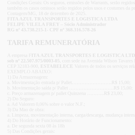
Condições Gerais: Os seguros, emissões de Warrants, serão regidos
também os casos omissos serão regidos pelos usos e costumes da pra
Contagem/MG, 18 de dezembro de 2025.
FITA AZUL TRANSPORTES E LOGISTICA LTDA
FELIPE VILELA FREY – Sócio Administrador
RG nº 43.738.215-1- CPF nº 368.316.578-26
TARIFA REMUNERATÓRIA
A empresa F
ITA AZUL TRANSPORTES E LOGISTICA LT
sob nº 22.507.975/0003-05
, com sede na Avenida Wilson Tavares 
CEP 32183-900,
ESTABELECE
Valores de todos os serviços re
EXEMPLO ABAIXO:
1) Da Armazenagem:
a. Movimentação entrada p/ Pallet…………………….R$ 15,00;
b. Movimentação saída p/ Pallet ……………………….R$ 15,00;
c. Preço armazenagem p/ pallet Quinzena ………..R$ 23,00;
2) Do Seguro:
a. Ad Valorem 0,06% sobre o valor N.F.;
3) Da Mao de obra:
a. Limpeza, movimentação interna, carga/descarga, mudança intern
4) Do Horário de Funcionamento:
a. De segunda sexta 08 às 18h
5) Das Condições gerais: