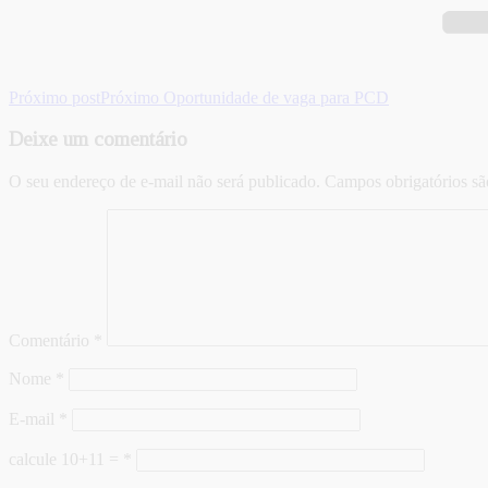
Próximo post
Próximo
Oportunidade de vaga para PCD
Deixe um comentário
O seu endereço de e-mail não será publicado.
Campos obrigatórios s
Comentário
*
Nome
*
E-mail
*
calcule 10+11 =
*