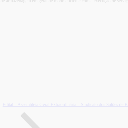
s de armazenagem em geral de modo eficiente com a execução de serviç
Edital – Assembleia Geral Extraordinária – Sindicato dos Salões de Ba