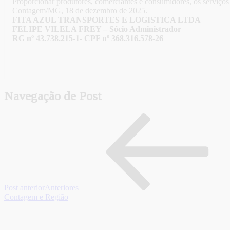
Proporcionar produtores, comerciantes e consumidores, os serviço
Contagem/MG, 18 de dezembro de 2025.
FITA AZUL TRANSPORTES E LOGISTICA LTDA
FELIPE VILELA FREY – Sócio Administrador
RG nº 43.738.215-1- CPF nº 368.316.578-26
Navegação de Post
Post anterior
Anteriores
Contagem e Região