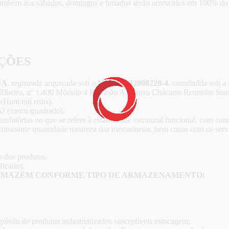
também aos sábados, domingos e feriados serão acrescidos em 100% do v
ÇÕES
DA
, registrada arquivada sob o
NIRE 3192008228-4
, constituída sob 
Ribeiro, nº 1.400 Módulo 4 Pavilhão A, Bairro Chácaras Reunidas San
(Hum mil reais).
2 (metro quadrado).
sfatórias no que se refere à estabilidade estrutural funcional, com con
nsoante quantidade natureza das mercadorias, bem como com os serviç
 dos produtos.
ficado).
ARMAZÉM CONFORME TIPO DE ARMAZENAMENTO:
ósito de produtos industrializados susceptíveis estocagem;