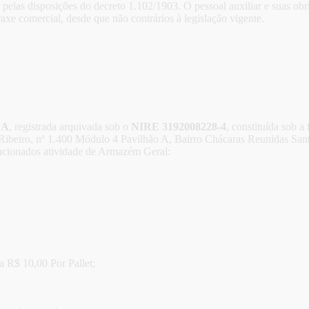
 pelas disposições do decreto 1.102/1903. O pessoal auxiliar e suas o
xe comercial, desde que não contrários à legislação vigente.
DA
, registrada arquivada sob o
NIRE 3192008228-4
, constituída sob 
Ribeiro, nº 1.400 Módulo 4 Pavilhão A, Bairro Chácaras Reunidas San
lacionados atividade de Armazém Geral:
a R$ 10,00 Por Pallet;