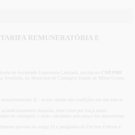
 TARIFA REMUNERATÓRIA E
a forma de Sociedade Empresária Limitada, inscrita no
CNPJ/MF
ta Terezinha, no Município de Contagem Estado de Minas Gerais,
:
eu armazenamento; II – se em virtude das condições em que elas se
 do acondicionamento daquelas, bem como por força maior.
iam ser entregues, e serão calculados pelo preço das mercadorias
ento previsto no artigo 10 e parágrafos do Decreto Federal nº