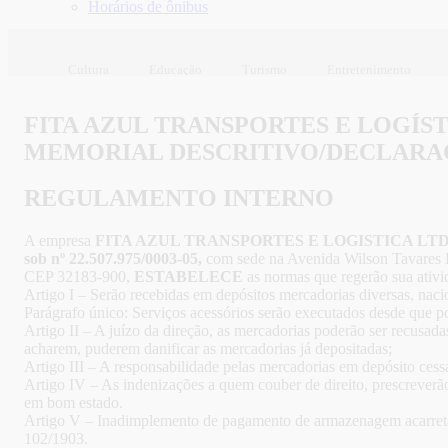
Horários de ônibus
Cultura
Educação
Turismo
Entretenimento
FITA AZUL TRANSPORTES E LOGÍS
MEMORIAL DESCRITIVO/DECLARA
REGULAMENTO INTERNO
A empresa
FITA AZUL TRANSPORTES E LOGISTICA LT
sob nº 22.507.975/0003-05,
com sede na Avenida Wilson Tavares R
CEP 32183-900,
ESTABELECE
as normas que regerão sua ativi
Artigo I – Serão recebidas em depósitos mercadorias diversas, nac
Parágrafo único: Serviços acessórios serão executados desde que pos
Artigo II – A juízo da direção, as mercadorias poderão ser recusad
acharem, puderem danificar as mercadorias já depositadas;
Artigo III – A responsabilidade pelas mercadorias em depósito ces
Artigo IV – As indenizações a quem couber de direito, prescreverã
em bom estado.
Artigo V – Inadimplemento de pagamento de armazenagem acarretar
102/1903.