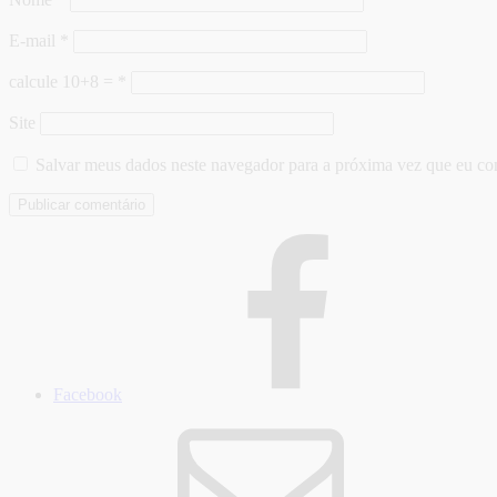
E-mail
*
calcule 10+8 =
*
Site
Salvar meus dados neste navegador para a próxima vez que eu co
Facebook