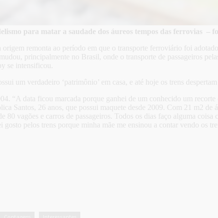
elismo para matar a saudade dos áureos tempos das ferrovias – fo
rigem remonta ao período em que o transporte ferroviário foi adotado
a mudou, principalmente no Brasil, onde o transporte de passageiros pel
y se intensificou.
sui um verdadeiro ‘patrimônio’ em casa, e até hoje os trens despertam
004. “A data ficou marcada porque ganhei de um conhecido um recorte d
lica Santos, 26 anos, que possui maquete desde 2009. Com 21 m2 de área
e 80 vagões e carros de passageiros. Todos os dias faço alguma coisa 
ei gosto pelos trens porque minha mãe me ensinou a contar vendo os tre
Contagem
Interessantes
,