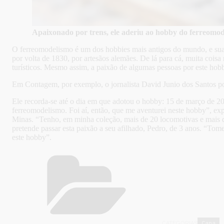
Apaixonado por trens, ele aderiu ao hobby do ferreomod
O ferreomodelismo é um dos hobbies mais antigos do mundo, e sua o
por volta de 1830, por artesãos alemães. De lá para cá, muita cois
turísticos. Mesmo assim, a paixão de algumas pessoas por este hobb
Em Contagem, por exemplo, o jornalista David Junio dos Santos pos
Ele recorda-se até o dia em que adotou o hobby: 15 de março de 2
ferreomodelismo. Foi aí, então, que me aventurei neste hobby”, exp
Minas. “Tenho, em minha coleção, mais de 20 locomotivas e mais d
pretende passar esta paixão a seu afilhado, Pedro, de 3 anos. “Tom
este hobby”.
Capa
CATEGORIAS
,