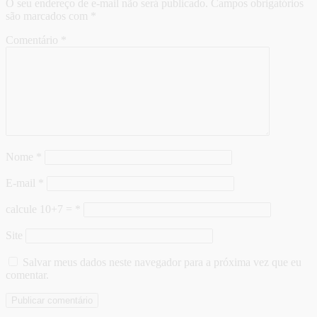
O seu endereço de e-mail não será publicado.
Campos obrigatórios
são marcados com
*
Comentário
*
Nome
*
E-mail
*
calcule 10+7 =
*
Site
Salvar meus dados neste navegador para a próxima vez que eu
comentar.