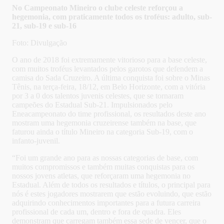
No Campeonato Mineiro o clube celeste reforçou a
hegemonia, com praticamente todos os troféus: adulto, sub-
21, sub-19 e sub-16
Foto: Divulgação
O ano de 2018 foi extremamente vitorioso para a base celeste,
com muitos troféus levantados pelos garotos que defendem a
camisa do Sada Cruzeiro. A última conquista foi sobre o Minas
Tênis, na terça-feira, 18/12, em Belo Horizonte, com a vitória
por 3 a 0 dos talentos juvenis celestes, que se tornaram
campeões do Estadual Sub-21. Impulsionados pelo
Eneacampeonato do time profissional, os resultados deste ano
mostram uma hegemonia cruzeirense também na base, que
faturou ainda o título Mineiro na categoria Sub-19, com o
infanto-juvenil.
“Foi um grande ano para as nossas categorias de base, com
muitos compromissos e também muitas conquistas para os
nossos jovens atletas, que reforçaram uma hegemonia no
Estadual. Além de todos os resultados e títulos, o principal para
nós é estes jogadores mostrarem que estão evoluindo, que estão
adquirindo conhecimentos importantes para a futura carreira
profissional de cada um, dentro e fora de quadra. Eles
demonstram que carregam também essa sede de vencer, que o