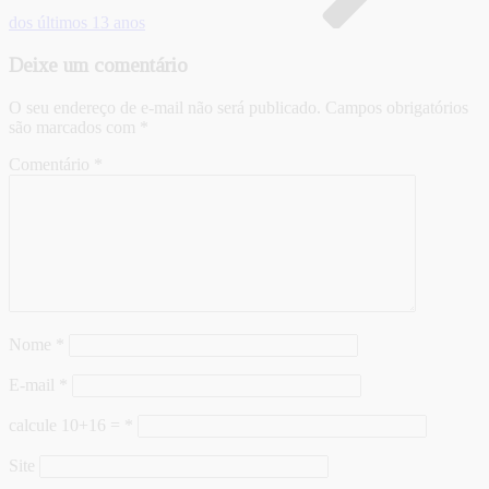
dos últimos 13 anos
Deixe um comentário
O seu endereço de e-mail não será publicado.
Campos obrigatórios
são marcados com
*
Comentário
*
Nome
*
E-mail
*
calcule 10+16 =
*
Site