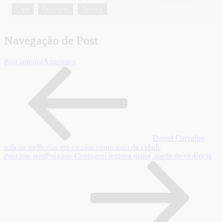
CATEGORIAS
Capa
Contagem
Turismo
,
,
Navegação de Post
Post anterior
Anteriores
Daniel Carvalho
solicita melhorias em escolas municipais da cidade
Próximo post
Próximo
Contagem registra maior queda de violência