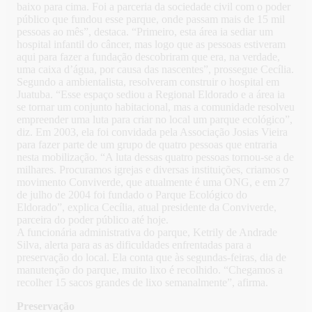
baixo para cima. Foi a parceria da sociedade civil com o poder
público que fundou esse parque, onde passam mais de 15 mil
pessoas ao mês”, destaca. “Primeiro, esta área ia sediar um
hospital infantil do câncer, mas logo que as pessoas estiveram
aqui para fazer a fundação descobriram que era, na verdade,
uma caixa d’água, por causa das nascentes”, prossegue Cecília.
Segundo a ambientalista, resolveram construir o hospital em
Juatuba. “Esse espaço sediou a Regional Eldorado e a área ia
se tornar um conjunto habitacional, mas a comunidade resolveu
empreender uma luta para criar no local um parque ecológico”,
diz. Em 2003, ela foi convidada pela Associação Josias Vieira
para fazer parte de um grupo de quatro pessoas que entraria
nesta mobilização. “A luta dessas quatro pessoas tornou-se a de
milhares. Procuramos igrejas e diversas instituições, criamos o
movimento Conviverde, que atualmente é uma ONG, e em 27
de julho de 2004 foi fundado o Parque Ecológico do
Eldorado”, explica Cecília, atual presidente da Conviverde,
parceira do poder público até hoje.
A funcionária administrativa do parque, Ketrily de Andrade
Silva, alerta para as as dificuldades enfrentadas para a
preservação do local. Ela conta que às segundas-feiras, dia de
manutenção do parque, muito lixo é recolhido. “Chegamos a
recolher 15 sacos grandes de lixo semanalmente”, afirma.
Preservação