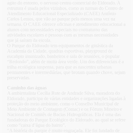
agito do entorno, o nervoso centro comercial do Eldorado. A
estrutura é usada pelos vizinhos, como as turmas do Centro de
Atendimento Educacional Especializado (CAEE) Antônio
Carlos Lemos, que vão ao parque pelo menos uma vez na
semana. O CAEE oferece oficinas e atendimento educacional a
alunos com necessidades especiais no contraturno das
atividades escolares e pessoas com as mesmas necessidades
que já saíram da escola.
O Parque do Eldorado tem equipamentos de ginástica da
Academia da Cidade, quadras esportivas, playground de
eucalipto imunizado, banheiros e sala de reuniões, o popular
“Redondo”, além de muita área verde. Um dos diferenciais é a
trilha ecológica suspensa, para que as nascentes urbanas
permanentes e intermediárias, que brotam quando chove, sejam
preservadas.
Caminho das águas
A ambientalista Cecília Rute de Andrade Silva, moradora do
Eldorado, participa de várias entidades e organizações ligadas à
proteção do meio ambiente, como o Conselho Municipal de
Meio Ambiente de Contagem (Comac) e os Fóruns Mineiro e
Nacional de Comitês de Bacias Hidrográficas. Ela é uma das
fundadoras do Parque Ecológico do Eldorado, ao qual se refere
como “caixa d’água do bairro”.
“A história do parque é muito engraçada. Ele foi fundado de