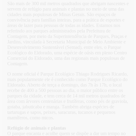
São mais de 300 mil metros quadrados que abrigam nascentes e
servem de refúgio para animais e plantas no meio de uma das
cidades mais populosas de Minas Gerais. São espaços de
convivência para famílias inteiras, para a prática de esportes e
áreas de lazer para pessoas de todas as idades. Estamos nos
referindo aos parques administrados pela Prefeitura de
Contagem, por meio da Superintendência de Parques, Praças e
Jardins, vinculada à Secretaria Municipal de Meio Ambiente e
Desenvolvimento Sustentável (Semad), entre eles, o Parque
Ecológico do Eldorado, uma espécie de oásis em pleno Centro
Comercial do Eldorado, uma das regionais mais populosas de
Contagem.
O nome oficial é Parque Ecológico Thiago Rodrigues Ricardo,
mais popularmente ele é conhecido como Parque Ecológico do
Eldorado. Aberto de terça a domingo, das 7h às 17h, o local
recebe de 400 a 500 pessoas ao dia, o maior público entre os
parques da cidade, e tem cerca de 14 mil metros quadrados de
área com árvores centenárias e frutíferas, como pés de graviola,
goiaba, jabuticaba e manga. Também abriga espécies de
tartarugas e sapos, peixes, saracuras, tucanos e pequenos
mamíferos, como micos.
Refúgio de animais e plantas
O parque encanta e acolhe quem se dispõe a dar um tempo no