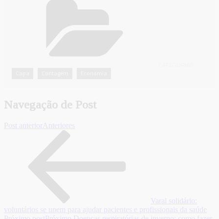
CATEGORIAS
Capa
Contagem
Economia
,
,
Navegação de Post
Post anterior
Anteriores
Varal solidário:
voluntários se unem para ajudar pacientes e profissionais da saúde
Próximo post
Próximo
Doenças respiratórias de inverno: como fazer