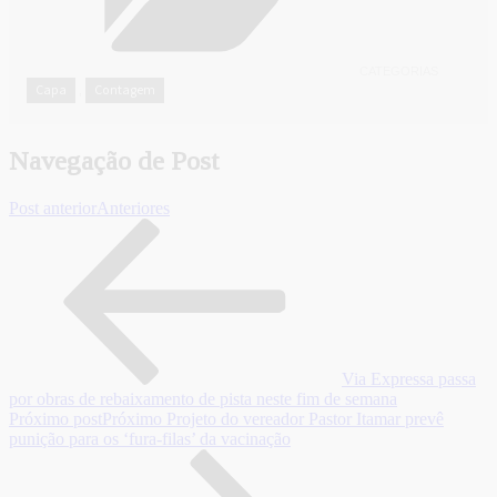
CATEGORIAS
Capa
Contagem
,
Navegação de Post
Post anterior
Anteriores
Via Expressa passa
por obras de rebaixamento de pista neste fim de semana
Próximo post
Próximo
Projeto do vereador Pastor Itamar prevê
punição para os ‘fura-filas’ da vacinação