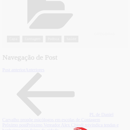
CATEGORIAS
Capa
Contagem
Política
Saúde
,
,
,
Navegação de Post
Post anterior
Anteriores
PL de Daniel
Carvalho propõe psicólogos em escolas de Contagem
Próximo post
Próximo
Vereador Alex Chiodi reivindica tendas e