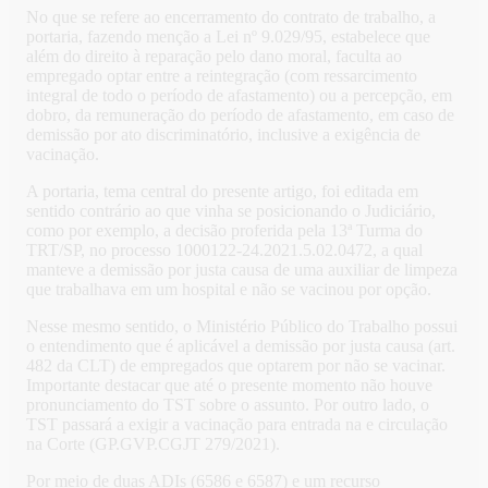
No que se refere ao encerramento do contrato de trabalho, a
portaria, fazendo menção a Lei nº 9.029/95, estabelece que
além do direito à reparação pelo dano moral, faculta ao
empregado optar entre a reintegração (com ressarcimento
integral de todo o período de afastamento) ou a percepção, em
dobro, da remuneração do período de afastamento, em caso de
demissão por ato discriminatório, inclusive a exigência de
vacinação.
A portaria, tema central do presente artigo, foi editada em
sentido contrário ao que vinha se posicionando o Judiciário,
como por exemplo, a decisão proferida pela 13ª Turma do
TRT/SP, no processo 1000122-24.2021.5.02.0472, a qual
manteve a demissão por justa causa de uma auxiliar de limpeza
que trabalhava em um hospital e não se vacinou por opção.
Nesse mesmo sentido, o Ministério Público do Trabalho possui
o entendimento que é aplicável a demissão por justa causa (art.
482 da CLT) de empregados que optarem por não se vacinar.
Importante destacar que até o presente momento não houve
pronunciamento do TST sobre o assunto. Por outro lado, o
TST passará a exigir a vacinação para entrada na e circulação
na Corte (GP.GVP.CGJT 279/2021).
Por meio de duas ADIs (6586 e 6587) e um recurso