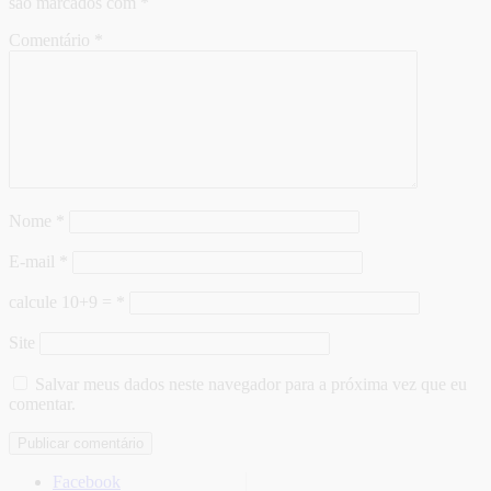
são marcados com
*
Comentário
*
Nome
*
E-mail
*
calcule 10+9 =
*
Site
Salvar meus dados neste navegador para a próxima vez que eu
comentar.
Facebook