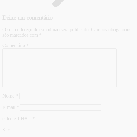
Deixe um comentário
O seu endereço de e-mail não será publicado.
Campos obrigatórios
são marcados com
*
Comentário
*
Nome
*
E-mail
*
calcule 10+8 =
*
Site