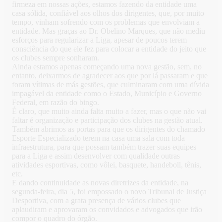
firmeza em nossas ações, estamos fazendo da entidade uma
casa sólida, confiável aos olhos dos dirigentes, que, por muito
tempo, vinham sofrendo com os problemas que envolviam a
entidade. Mas graças ao Dr. Obelino Marques, que não mediu
esforços para regularizar a Liga, apesar de poucos terem
consciência do que ele fez para colocar a entidade do jeito que
os clubes sempre sonharam.
Ainda estamos apenas começando uma nova gestão, sem, no
entanto, deixarmos de agradecer aos que por lá passaram e que
foram vítimas de más gestões, que culminaram com uma dívida
impagável da entidade como o Estado, Município e Governo
Federal, em razão do bingo.
É claro, que muito ainda falta muito a fazer, mas o que não vai
faltar é organização e participação dos clubes na gestão atual.
Também abrimos as portas para que os dirigentes do chamado
Esporte Especializado terem na casa uma sala com toda
infraestrutura, para que possam também trazer suas equipes
para a Liga e assim desenvolver com qualidade outras
atividades esportivas, como vôlei, basquete, handeboll, tênis,
etc.
E dando continuidade as novas diretrizes da entidade, na
segunda-feira, dia 5, foi empossado o novo Tribunal de Justiça
Desportiva, com a grata presença de vários clubes que
aplaudiram e aprovaram os convidados e advogados que irão
compor o quadro do órgão.