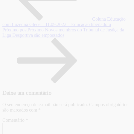
Coluna Educação
com Luzedna Glece – 11.09.2022 – Educação libertadora
Próximo post
Próximo
Novos membros do Tribunal de Justiça da
Liga Desportiva são empossados
Deixe um comentário
O seu endereço de e-mail não será publicado.
Campos obrigatórios
são marcados com
*
Comentário
*