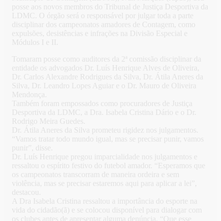
posse aos novos membros do Tribunal de Justiça Desportiva da
LDMC. O órgão será o responsável por julgar toda a parte
disciplinar dos campeonatos amadores de Contagem, como
expulsões, desistências e infrações na Divisão Especial e
Módulos I e II.
Tomaram posse como auditores da 2ª comissão disciplinar da
entidade os advogados Dr. Luís Henrique Alves de Oliveira,
Dr. Carlos Alexandre Rodrigues da Silva, Dr. Átila Aneres da
Silva, Dr. Leandro Lopes Aguiar e o Dr. Mauro de Oliveira
Mendonça.
Também foram empossados como procuradores de Justiça
Desportiva da LDMC, a Dra. Isabela Cristina Dário e o Dr.
Rodrigo Meira Guedes.
Dr. Átila Aneres da Silva prometeu rigidez nos julgamentos.
“Vamos tratar todo mundo igual, mas se precisar punir, vamos
punir”, disse.
Dr. Luís Henrique pregou imparcialidade nos julgamentos e
ressaltou o espírito festivo do futebol amador. “Esperamos que
os campeonatos transcorram de maneira ordeira e sem
violência, mas se precisar estaremos aqui para aplicar a lei”,
destacou.
A Dra Isabela Cristina ressaltou a importância do esporte na
vida do cidadão(ã) e se colocou disponível para dialogar com
os clubes antes de apresentar alguma denúncia. “Que esse