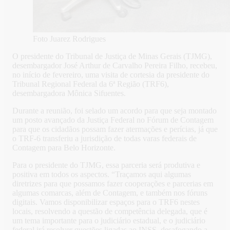
Foto Juarez Rodrigues
O presidente do Tribunal de Justiça de Minas Gerais (TJMG),
desembargador José Arthur de Carvalho Pereira Filho, recebeu,
no início de fevereiro, uma visita de cortesia da presidente do
Tribunal Regional Federal da 6ª Região (TRF6),
desembargadora Mônica Sifuentes.
Durante a reunião, foi selado um acordo para que seja montado
um posto avançado da Justiça Federal no Fórum de Contagem
para que os cidadãos possam fazer atermações e perícias, já que
o TRF-6 transferiu a jurisdição de todas varas federais de
Contagem para Belo Horizonte.
Para o presidente do TJMG, essa parceria será produtiva e
positiva em todos os aspectos. “Traçamos aqui algumas
diretrizes para que possamos fazer cooperações e parcerias em
algumas comarcas, além de Contagem, e também nos fóruns
digitais. Vamos disponibilizar espaços para o TRF6 nestes
locais, resolvendo a questão de competência delegada, que é
um tema importante para o judiciário estadual, e o judiciário
federal irá resolver questões ligadas ao INSS, desafogando a