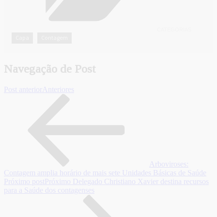
CATEGORIAS
Capa
Contagem
,
Navegação de Post
Post anterior
Anteriores
Arboviroses:
Contagem amplia horário de mais sete Unidades Básicas de Saúde
Próximo post
Próximo
Delegado Christiano Xavier destina recursos
para a Saúde dos contagenses