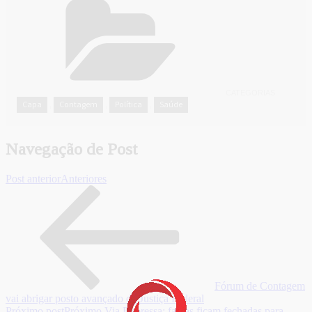
CATEGORIAS
Capa
Contagem
Política
Saúde
,
,
,
Navegação de Post
Post anterior
Anteriores
Fórum de Contagem
vai abrigar posto avançado da Justiça Federal
Próximo post
Próximo
Via Expressa: faixas ficam fechadas para