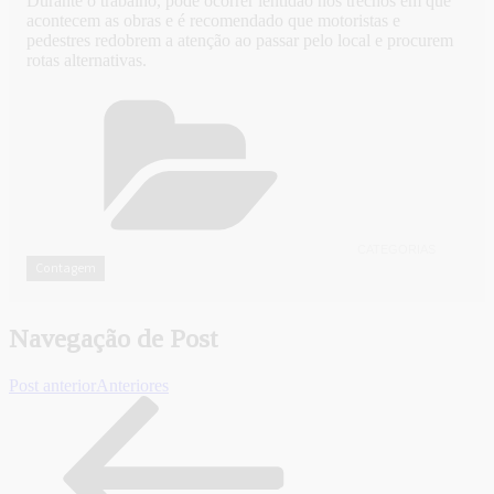
Durante o trabalho, pode ocorrer lentidão nos trechos em que
acontecem as obras e é recomendado que motoristas e
pedestres redobrem a atenção ao passar pelo local e procurem
rotas alternativas.
CATEGORIAS
Contagem
Navegação de Post
Post anterior
Anteriores