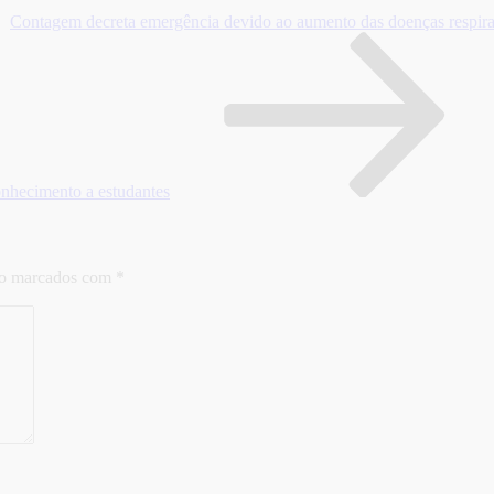
Contagem decreta emergência devido ao aumento das doenças respira
conhecimento a estudantes
ão marcados com
*