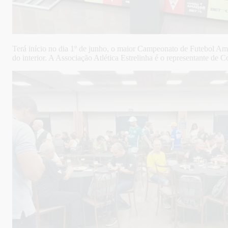
Terá início no dia 1º de junho, o maior Campeonato de Futebol Ama
do interior. A Associação Atlética Estrelinha é o representante de