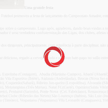
Uma grande festa
 Futebol promoveu a festa de lançamento do Campeonato Amador, entreg
lipe sobre o campeonato. Logo após, agradeceu, dando boas-vindas a to
or é uma verdadeira confraternização das Ligas, dos clubes, atletas 
s dos dirigentes, principalmente, com referência à parte disciplinar, nã
 delicioso, regado a cerveja gelada e um bom bate-papo no salão entre
), Estrelinha (Contagem), Abadia (Martinho Campos), Abaeté (Abaeté|
ação Vila Esportiva (Ibirité), Atalanta (Andrelândia), Brocas (Nova Se
o), Coqueirão(Sabará), Ribeiro Jun-queira (Leopoldina), Alvorada (Sã
, Metalurgistas (Três Marias), Natal FC(Caeté), Operário(Santa Vitór
eto), Penharol (Sarzedo), Ponte Nova (Cel. Fabriciano), Renascença (
tebol Clube (Ribeirão das Neves) São Lourenço (Itabira), São Luiz (It
o (Timóteo), Vespasiano (Vespasiano) Vila Leonardo (Cataguases), Yo