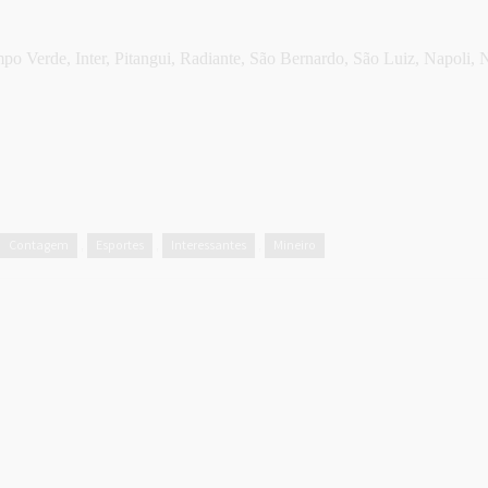
po Verde, Inter, Pitangui, Radiante, São Bernardo, São Luiz, Napoli,
Contagem
Esportes
Interessantes
Mineiro
,
,
,