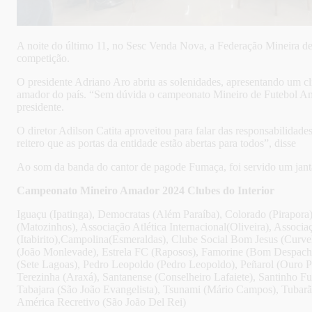
A noite do último 11, no Sesc Venda Nova, a Federação Mineira de
competição.
O presidente Adriano Aro abriu as solenidades, apresentando um c
amador do país. “Sem dúvida o campeonato Mineiro de Futebol Amad
presidente.
O diretor Adilson Catita aproveitou para falar das responsabilidade
reitero que as portas da entidade estão abertas para todos”, disse
Ao som da banda do cantor de pagode Fumaça, foi servido um jantar
Campeonato Mineiro Amador 2024 Clubes do Interior
Iguaçu (Ipatinga), Democratas (Além Paraíba), Colorado (Pirapora
(Matozinhos), Associação Atlética Internacional(Oliveira), Associ
(Itabirito),Campolina(Esmeraldas), Clube Social Bom Jesus (Curvel
(João Monlevade), Estrela FC (Raposos), Famorine (Bom Despacho)
(Sete Lagoas), Pedro Leopoldo (Pedro Leopoldo), Peñarol (Ouro Pr
Terezinha (Araxá), Santanense (Conselheiro Lafaiete), Santinho Fu
Tabajara (São João Evangelista), Tsunami (Mário Campos), Tubarã
América Recretivo (São João Del Rei)