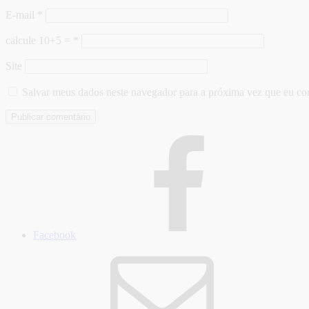
E-mail
*
calcule 10+5 =
*
Site
Salvar meus dados neste navegador para a próxima vez que eu co
Facebook