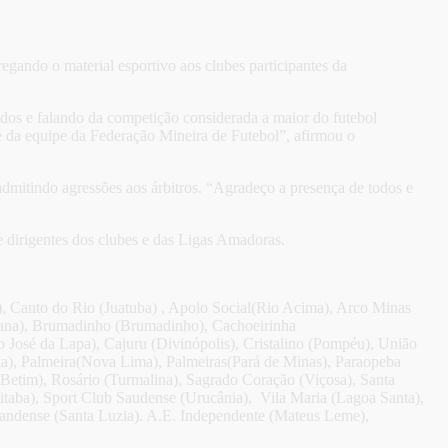
ando o material esportivo aos clubes participantes da
dos e falando da competição considerada a maior do futebol
e da equipe da Federação Mineira de Futebol”, afirmou o
o admitindo agressões aos árbitros. “Agradeço a presença de todos e
 dirigentes dos clubes e das Ligas Amadoras.
), Canto do Rio (Juatuba) , Apolo Social(Rio Acima), Arco Minas
r-rana), Brumadinho (Brumadinho), Cachoeirinha
o José da Lapa), Cajuru (Divinópolis), Cristalino (Pompéu), União
ia), Palmeira(Nova Lima), Palmeiras(Pará de Minas), Paraopeba
Betim), Rosário (Turmalina), Sagrado Coração (Viçosa), Santa
uitaba), Sport Club Saudense (Urucânia), Vila Maria (Lagoa Santa),
landense (Santa Luzia). A.E. Independente (Mateus Leme),