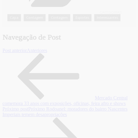
CATEGORIAS
Capa
Contagem
Contagem
Esportes
Interessantes
,
,
,
,
Navegação de Post
Post anterior
Anteriores
Mercado Central
comemora 33 anos com exposições, oficinas, feira afro e shows
Próximo post
Próximo
Rodoanel: moradores do bairro Nascentes
Imperiais temem desapropriações