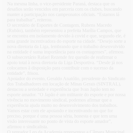
Na mesma linha, o vice-presidente Paraná, destaca que os
desafios serão vencidos em parceria com os clubes, buscando
manter a participação nos campeonatos oficiais. “Estamos lá
para trabalhar”, reiterou.
O secretário de Esportes de Contagem, Rubens Macedo
(Rubão), também representou a prefeita Marília Campos, que
se encontra em isolamento devido à covid e que, segundo ele, é
uma grande incentivadora do esporte na cidade. “Desejo sorte a
nova diretoria da Liga, lembrando que o trabalho desenvolvido
na entidade é suma importância para os contagenses”, afirmou.
O subsecretário Rafael Rezende fez questão de reafirmar o
apoio total à nova diretoria da Liga Desportiva. “Desde já nos
colocamos à disposição para contribuir com o sucesso da
entidade”, frisou.
Apoiador do evento, Geraldo Anatólio, presidente do Sindicato
dos Trabalhadores em locação de Minas Gerais (SINTRAL),
destacou a seriedade e experiência que Ivan Japão tem no
esporte amador. “O Japão é um militante do esporte e por nossa
vivência no movimento sindical, podemos afirmar que a
experiência ajuda muito no desenvolvimento dos trabalhos.
Vamos estar com ele apoiando e incentivando no que for
preciso, porque é uma pessoa séria, honesta e que tem uma
visão interessante no ponto de vista do esporte amador”,
afirmou o sindicalista.
O vereador Leo da Academia representou a Câmara Municipal