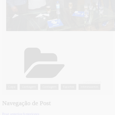
CATEGORIAS
Capa
Contagem
Contagem
Esportes
Interessantes
,
,
,
,
Navegação de Post
Post anterior
Anteriores