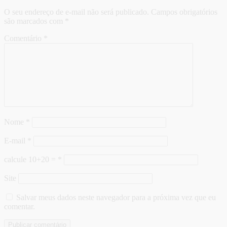
O seu endereço de e-mail não será publicado.
Campos obrigatórios
são marcados com
*
Comentário
*
Nome
*
E-mail
*
calcule 10+20 =
*
Site
Salvar meus dados neste navegador para a próxima vez que eu
comentar.