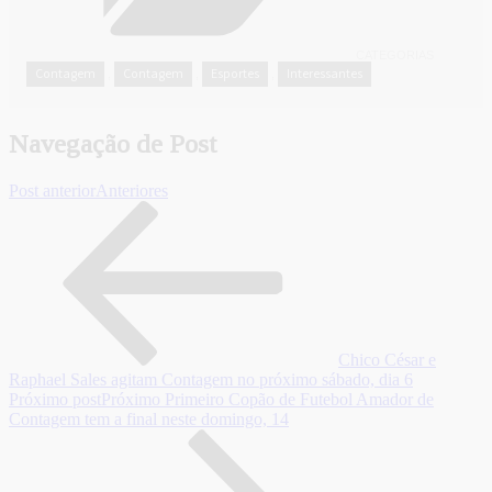
CATEGORIAS
Contagem
Contagem
Esportes
Interessantes
,
,
,
Navegação de Post
Post anterior
Anteriores
Chico César e
Raphael Sales agitam Contagem no próximo sábado, dia 6
Próximo post
Próximo
Primeiro Copão de Futebol Amador de
Contagem tem a final neste domingo, 14