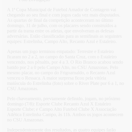
A 1ª Copa Municipal de Futebol Amador de Contagem vai
chegando ao seu final e com jogos cada vez mais disputados.
As quartas de final da competição aconteceram no último
domingo, 31 de julho, com os placares sendo construídos a
partir da trama entre os atletas, que envolveram as defesas
adversárias. Estão classificadas para as semifinais as seguintes
equipes: Estrelinha, Campo Alto, Recanto Azul e Estaleiro.
Apenas um jogo terminou empatado: Terrestre e Estaleiro
ficaram no 2 a 2, no campo do Santa Cruz, com o Estaleiro
vencendo, nos pênaltis, por 4 a 3. O Rio Branco acabou sendo
batido por 2 a 0 pelo Campo Alto, no CSU Amazonas. Pelo
mesmo placar, no campo do Frigoarnaldo, o Recanto Azul
venceu o Ressaca. A maior surpresa ficou pela vitória
maiúscula do Estrelinha (foto) sobre o River Plate por 6 a 1, no
CSU Amazonas.
Pelo chaveamento, previamente definido, jogam, no próximo
domingo (7/8): Esporte Clube Recanto Azul X Estaleiro
Esporte Clube; e Campo Alto Futebol Clube X Associação
Atlética Estrelinha Campo, às 11h. Ambos os jogos acontecem
no CSU Amazonas.
Independentemente dos resultados, as quatro equipes farão